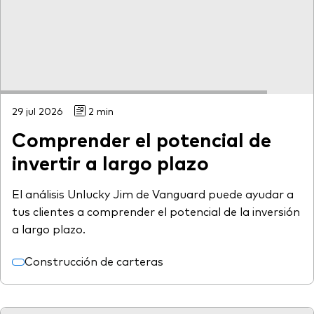
Renta fija activa
Renta variable
ETF
Generación V
Renta fija
29 jul 2026
2 min
Fondos indexados
Comprender el potencial de
Perspectiva económica y de los
Multiactivos
mercados de Vanguard
invertir a largo plazo
LifeStrategy
El análisis Unlucky Jim de Vanguard puede ayudar a
tus clientes a comprender el potencial de la inversión
Invierte con nosotros
a largo plazo.
Supervisión de inversiones
Construcción de carteras
Prevención de fraude
Documentación legal