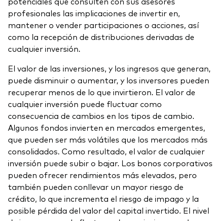
potenciales que consulten con sus asesores
Renta fija activa
profesionales las implicaciones de invertir en,
mantener o vender participaciones o acciones, así
Renta variable
como la recepción de distribuciones derivadas de
cualquier inversión.
ETF
Generación V
Renta fija
El valor de las inversiones, y los ingresos que generan,
puede disminuir o aumentar, y los inversores pueden
Fondos indexados
recuperar menos de lo que invirtieron. El valor de
Perspectiva económica y de los
cualquier inversión puede fluctuar como
Multiactivos
mercados de Vanguard
consecuencia de cambios en los tipos de cambio.
LifeStrategy
Algunos fondos invierten en mercados emergentes,
que pueden ser más volátiles que los mercados más
consolidados. Como resultado, el valor de cualquier
Invierte con nosotros
inversión puede subir o bajar. Los bonos corporativos
pueden ofrecer rendimientos más elevados, pero
Supervisión de inversiones
también pueden conllevar un mayor riesgo de
Prevención de fraude
Documentación legal
crédito, lo que incrementa el riesgo de impago y la
posible pérdida del valor del capital invertido. El nivel