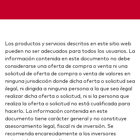
Acerca de Vanguard
Para tus clientes
Centro de Investigación para Asesores
Ver fondos por tipo
(ARC)
Renta fija activa
Los productos y servicios descritos en este sitio web
Eventos y webinars
Cuantificando el Adviser's Alpha® de Vanguard
pueden no ser adecuados para todos los usuarios. La
Renta variable
información contenida en este documento no debe
Gran traspaso patrimonial
considerarse una oferta de compra o venta ni una
ETF
Coaching conductual
solicitud de oferta de compra o venta de valores en
Renta fija
ninguna jurisdicción donde dicha oferta o solicitud sea
ilegal, ni dirigida a ninguna persona a la que sea ilegal
Fondos indexados
Contáctanos
Client Connect
realizar dicha oferta o solicitud, ni si la persona que
Multiactivos
realiza la oferta o solicitud no está cualificada para
hacerlo. La información contenida en este
documento tiene carácter general y no constituye
Análisis de la exposición a índices
Nuestros productos de inversión
asesoramiento legal, fiscal ni de inversión. Se
recomienda encarecidamente a los inversores
Qué ofrecemos