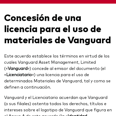
Acerca de Vanguard
Para tus clientes
Concesión de una
Centro de Investigación para Asesores
licencia para el uso de
Ver fondos por tipo
(ARC)
Renta fija activa
materiales de Vanguard
Eventos y webinars
Cuantificando el Adviser's Alpha® de Vanguard
Renta variable
Gran traspaso patrimonial
ETF
Este acuerdo establece los términos en virtud de los
Coaching conductual
cuales Vanguard Asset Management, Limited
Renta fija
(«
Vanguard
») concede al emisor del documento (el
«
Licenciatario
») una licencia para el uso de
Fondos indexados
Contáctanos
Client Connect
determinados Materiales de Vanguard, tal y como se
Multiactivos
definen a continuación.
Vanguard y el Licenciatario acuerdan que Vanguard
Análisis de la exposición a índices
Nuestros productos de inversión
(o sus filiales) ostenta todos los derechos, títulos e
intereses sobre el logotipo de Vanguard que figura en
Qué ofrecemos
el Anexo A de este acuerdo (la
«
Identidad