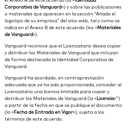
Corporativa de Vanguard
») y sobre las publicaciones
Renta fija activa
o materiales que aparecen en la sección “Añada el
Renta variable
logotipo de su empresa” del sitio web, tal y como se
indica en el Anexo B de este acuerdo (los «
Materiales
ETF
Generación V
de Vanguard
»).
Renta fija
Vanguard reconoce que el Licenciatario desea copiar
Fondos indexados
y distribuir los Materiales de Vanguard que incluyan
Perspectiva económica y de los
de forma destacada la Identidad Corporativa de
Multiactivos
mercados de Vanguard
Vanguard.
LifeStrategy
Vanguard ha acordado, en contraprestación
adecuada que ya ha sido proporcionada, conceder al
Licenciatario una licencia limitada para copiar y
Invierte con nosotros
distribuir los Materiales de Vanguard (la «
Licencia
»”)
Supervisión de inversiones
a partir de la fecha en que se publique el documento
Prevención de fraude
(la «
Fecha de Entrada en Vigor
»), sujeta a los
Documentación legal
términos de este acuerdo.