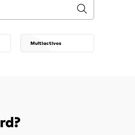
Multiactivos
rd?