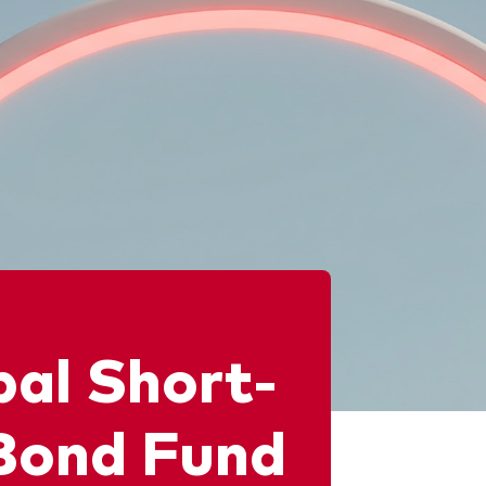
Multiactivos
LifeStrategy
bal Short-
Bond Fund