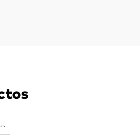
ctos
vos