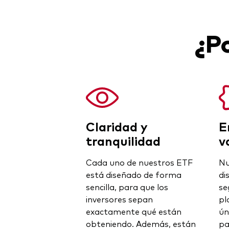
¿P
Claridad y
E
tranquilidad
v
Cada uno de nuestros ETF
Nu
está diseñado de forma
di
sencilla, para que los
se
inversores sepan
pl
exactamente qué están
ún
obteniendo. Además, están
pa