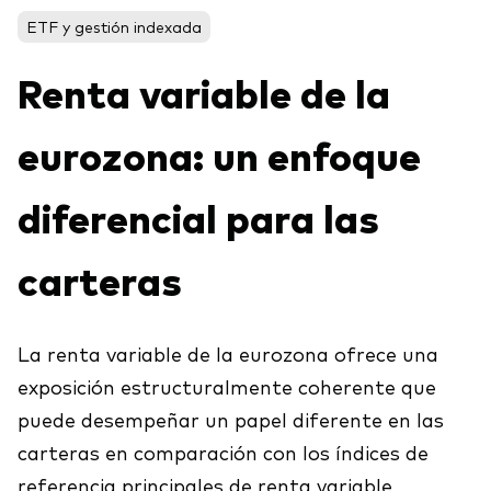
Acerca de Vanguard
ETF y gestión indexada
Para tus clientes
Renta variable de la
Centro de Investigación para Asesores
Ver fondos por tipo
(ARC)
eurozona: un enfoque
Renta fija activa
Eventos y webinars
Cuantificando el Adviser's Alpha® de Vanguard
Renta variable
diferencial para las
Gran traspaso patrimonial
ETF
Coaching conductual
carteras
Renta fija
Fondos indexados
Contáctanos
Client Connect
La renta variable de la eurozona ofrece una
Multiactivos
exposición estructuralmente coherente que
puede desempeñar un papel diferente en las
Análisis de la exposición a índices
Nuestros productos de inversión
carteras en comparación con los índices de
Qué ofrecemos
referencia principales de renta variable