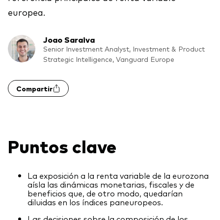
europea.
Renta fija activa
Renta variable
Joao Saraiva
ETF
Senior Investment Analyst, Investment & Product
Generación V
Strategic Intelligence, Vanguard Europe
Renta fija
Fondos indexados
Compartir
Perspectiva económica y de los
Multiactivos
mercados de Vanguard
LifeStrategy
Puntos clave
Invierte con nosotros
La exposición a la renta variable de la eurozona
Supervisión de inversiones
aísla las dinámicas monetarias, fiscales y de
Prevención de fraude
beneficios que, de otro modo, quedarían
Documentación legal
diluidas en los índices paneuropeos.
Las decisiones sobre la composición de los