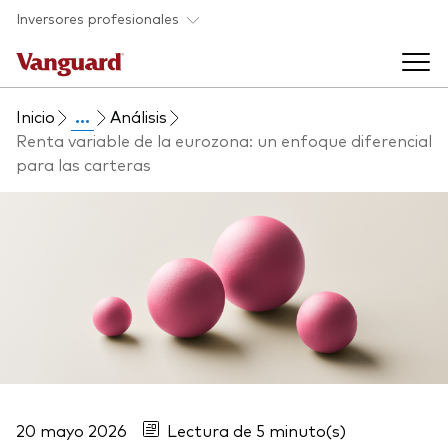
Saltar al contenido principal
Inversores profesionales
Inicio
...
Análisis
Fondos y ETF
Renta variable de la eurozona: un enfoque diferencial
para las carteras
Back to main menu
Perspectivas y eventos
Listado de todos nuestros fondos y
Back to main menu
Ayuda para asesores
ETF
Artículos y análisis
Back to main menu
Sobre nosotros
Recursos para asesores
Back to main menu
20 mayo 2026
Lectura de 5 minuto(s)
Investigación en profundidad para asesores