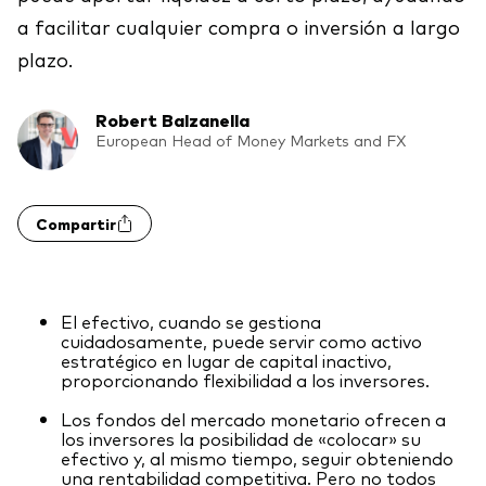
a facilitar cualquier compra o inversión a largo
Renta fija activa
plazo.
Renta variable
ETF
Robert Balzanella
Generación V
European Head of Money Markets and FX
Renta fija
Fondos indexados
Perspectiva económica y de los
Compartir
Multiactivos
mercados de Vanguard
LifeStrategy
El efectivo, cuando se gestiona
cuidadosamente, puede servir como activo
Invierte con nosotros
estratégico en lugar de capital inactivo,
proporcionando flexibilidad a los inversores.
Supervisión de inversiones
Los fondos del mercado monetario ofrecen a
Prevención de fraude
Documentación legal
los inversores la posibilidad de «colocar» su
efectivo y, al mismo tiempo, seguir obteniendo
una rentabilidad competitiva. Pero no todos