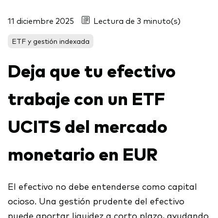
Acerca de Vanguard
Para tus clientes
11 diciembre 2025
Lectura de 3 minuto(s)
ETF y gestión indexada
Centro de Investigación para Asesores
Ver fondos por tipo
(ARC)
Deja que tu efectivo
Renta fija activa
Eventos y webinars
Cuantificando el Adviser's Alpha® de Vanguard
Renta variable
trabaje con un ETF
Gran traspaso patrimonial
ETF
Coaching conductual
UCITS del mercado
Renta fija
Fondos indexados
Contáctanos
Client Connect
monetario en EUR
Multiactivos
El efectivo no debe entenderse como capital
Análisis de la exposición a índices
Nuestros productos de inversión
ocioso. Una gestión prudente del efectivo
Qué ofrecemos
puede aportar liquidez a corto plazo, ayudando