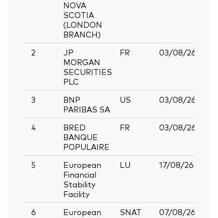
NOVA
Dep
SCOTIA
(LONDON
BRANCH)
2
JP
FR
03/08/26
Rep
MORGAN
Ag
SECURITIES
PLC
3
BNP
US
03/08/26
Rep
PARIBAS SA
Ag
4
BRED
FR
03/08/26
Te
BANQUE
Dep
POPULAIRE
5
European
LU
17/08/26
Go
Financial
Bo
Stability
Facility
6
European
SNAT
07/08/26
Go