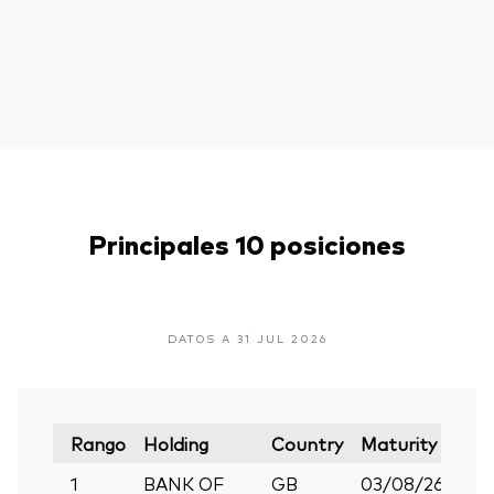
Principales 10 posiciones
DATOS A 31 JUL 2026
Rango
Holding
Country
Maturity
Ass
1
BANK OF
GB
03/08/26
Te