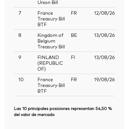
Union Bill
Bo
7
France
FR
12/08/26
Go
Treasury Bill
Bo
BTF
8
Kingdom of
BE
13/08/26
Go
Belgium
Bo
Treasury Bill
9
FINLAND
FI
13/08/26
Tre
(REPUBLIC
OF)
10
France
FR
19/08/26
Go
Treasury Bill
Bo
BTF
Las 10 principales posiciones representan 54,50 %
del valor de mercado