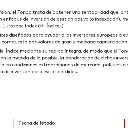
ersión, el Fondo trata de obtener una rentabilidad que, an
n enfoque de inversión de gestión pasiva (o indexación), med
E Eurozone Index (el «Índice»).
ices diseñados para ayudar a los inversores europeos a eva
stá compuesto por valores de gran y mediana capitalizació
 del Índice mediante su réplica íntegra, de modo que el Fo
en la medida de lo posible, la ponderación de dichas inversi
 en condiciones extraordinarias de mercado, políticas o s
 de inversión para evitar pérdidas.
Fecha de listado