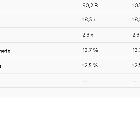
90,2
B
10
18,5
x
18
2,3
x
2,
13,7 %
13
 neto
12,5 %
12
s
—
—