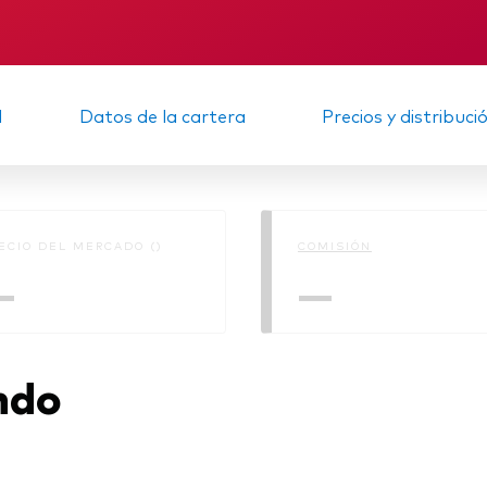
Multiactivos
KID
Memorando
LifeStrategy
d
Datos de la cartera
Precios y distribuci
ECIO DEL MERCADO ()
COMISIÓN
—
—
ndo