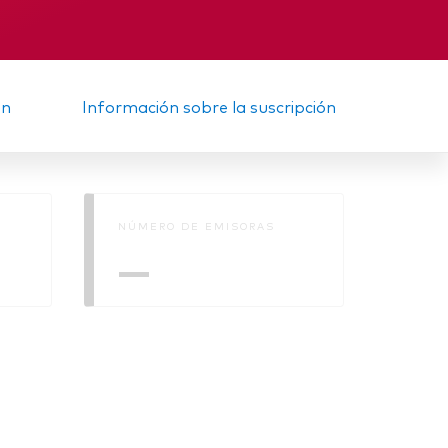
Informe provisional
ón
Información sobre la suscripción
NÚMERO DE EMISORAS
—