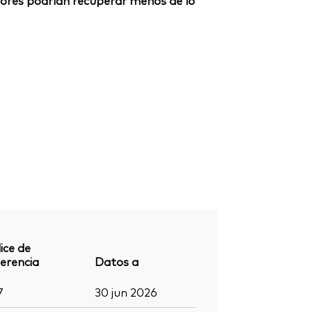
ersores podrían recuperar menos de lo
ice de
erencia
Datos a
7
30 jun 2026