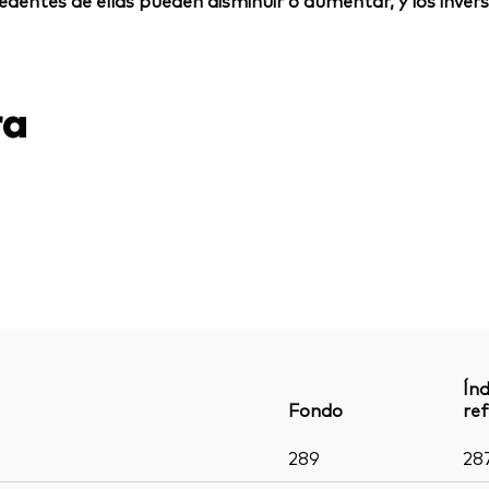
rocedentes de ellas pueden disminuir o aumentar, y los inv
ra
Índ
Fondo
ref
289
28