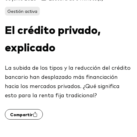
Acerca de Vanguard
Para tus clientes
Gestión activa
El crédito privado,
Centro de Investigación para Asesores
Ver fondos por tipo
(ARC)
Renta fija activa
explicado
Eventos y webinars
Cuantificando el Adviser's Alpha® de Vanguard
Renta variable
Gran traspaso patrimonial
ETF
La subida de los tipos y la reducción del crédito
Coaching conductual
bancario han desplazado más financiación
Renta fija
hacia los mercados privados. ¿Qué significa
Fondos indexados
Contáctanos
Client Connect
esto para la renta fija tradicional?
Multiactivos
Compartir
Análisis de la exposición a índices
Nuestros productos de inversión
Qué ofrecemos