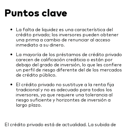
Renta fija activa
Puntos clave
Renta variable
ETF
La falta de liquidez es una característica del
Generación V
crédito privado; los inversores pueden obtener
Renta fija
una prima a cambio de renunciar al acceso
inmediato a su dinero.
Fondos indexados
La mayoría de los préstamos de crédito privado
Perspectiva económica y de los
carecen de calificación crediticia o están por
Multiactivos
mercados de Vanguard
debajo del grado de inversión, lo que les confiere
un perfil de riesgo diferente del de los mercados
LifeStrategy
de crédito público.
El crédito privado no sustituye a la renta fija
tradicional y no es adecuado para todos los
Invierte con nosotros
inversores, ya que requiere una tolerancia al
riesgo suficiente y horizontes de inversión a
Supervisión de inversiones
largo plazo.
Prevención de fraude
Documentación legal
El crédito privado está de actualidad. La subida de