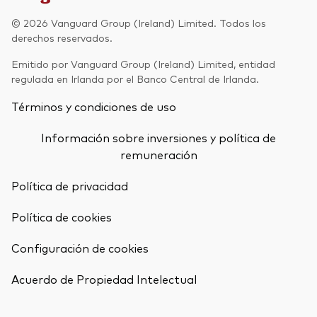
Renta fija activa
© 2026 Vanguard Group (Ireland) Limited. Todos los
derechos reservados.
Renta variable
Emitido por Vanguard Group (Ireland) Limited, entidad
ETF
regulada en Irlanda por el Banco Central de Irlanda.
Generación V
Renta fija
Términos y condiciones de uso
Fondos indexados
Perspectiva económica y de los
Información sobre inversiones y política de
Multiactivos
mercados de Vanguard
remuneración
LifeStrategy
Política de privacidad
Política de cookies
Invierte con nosotros
Configuración de cookies
Supervisión de inversiones
Volver arrib
Prevención de fraude
Acuerdo de Propiedad Intelectual
Documentación legal