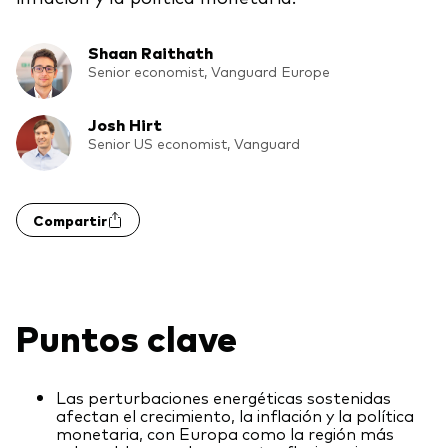
Renta fija activa
Shaan Raithath
Renta variable
Senior economist, Vanguard Europe
ETF
Generación V
Josh Hirt
Renta fija
Senior US economist, Vanguard
Fondos indexados
Perspectiva económica y de los
Multiactivos
mercados de Vanguard
Compartir
LifeStrategy
Invierte con nosotros
Puntos clave
Supervisión de inversiones
Prevención de fraude
Documentación legal
Las perturbaciones energéticas sostenidas
afectan el crecimiento, la inflación y la política
monetaria, con Europa como la región más