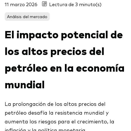
11 marzo 2026
Lectura de 3 minuto(s)
Acerca de Vanguard
Para tus clientes
Análisis del mercado
Centro de Investigación para Asesores
Ver fondos por tipo
El impacto potencial de
(ARC)
Renta fija activa
Eventos y webinars
Cuantificando el Adviser's Alpha® de Vanguard
los altos precios del
Renta variable
Gran traspaso patrimonial
ETF
petróleo en la economía
Coaching conductual
Renta fija
mundial
Fondos indexados
Contáctanos
Client Connect
Multiactivos
La prolongación de los altos precios del
petróleo desafía la resistencia mundial y
Análisis de la exposición a índices
Nuestros productos de inversión
aumenta los riesgos para el crecimiento, la
Qué ofrecemos
inflación y la política monetaria.