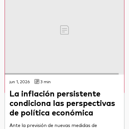
Webinar
Únete a los expertos en economía de
Vanguard para un análisis en profundidad
sobre nuestras perspectivas para los
inversores en 2026 y más allá.
Jumana Saleheen y Shaan Raithatha
Ver on demand
jun 1, 2026
3 min
La inflación persistente
condiciona las perspectivas
de política económica
Ante la previsión de nuevas medidas de