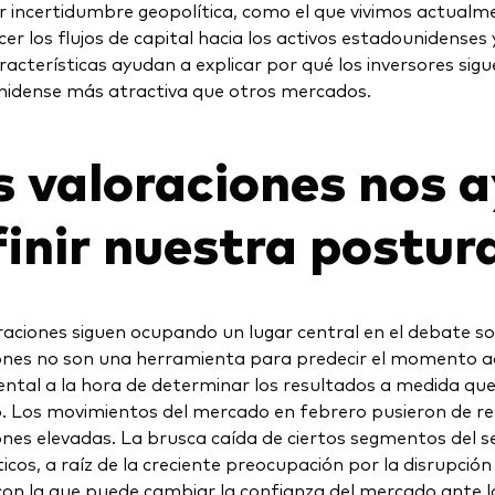
 incertidumbre geopolítica, como el que vivimos actualme
er los flujos de capital hacia los activos estadounidenses y 
racterísticas ayudan a explicar por qué los inversores sig
idense más atractiva que otros mercados.
s valoraciones nos 
finir nuestra postur
raciones siguen ocupando un lugar central en el debate so
ones no son una herramienta para predecir el momento
tal a la hora de determinar los resultados a medida que 
 Los movimientos del mercado en febrero pusieron de reli
ones elevadas. La brusca caída de ciertos segmentos del sec
cos, a raíz de la creciente preocupación por la disrupción 
con la que puede cambiar la confianza del mercado ante l