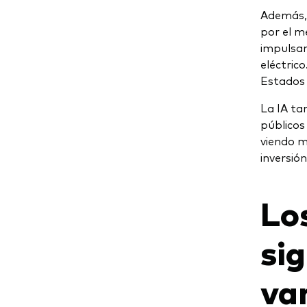
Además, 
por el m
impulsan
eléctric
Estados 
La IA ta
públicos
viendo m
inversió
Lo
si
va