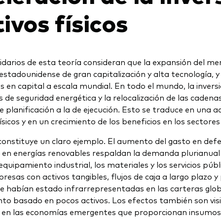
ivos físicos
idarios de esta teoría consideran que la expansión del me
 estadounidense de gran capitalización y alta tecnología, y
os en capital a escala mundial. En todo el mundo, la invers
vas de seguridad energética y la relocalización de las cade
e planificación a la de ejecución. Esto se traduce en una ac
físicos y en un crecimiento de los beneficios en los sector
onstituye un claro ejemplo. El aumento del gasto en defen
n en energías renovables respaldan la demanda plurianual d
equipamiento industrial, los materiales y los servicios púb
resas con activos tangibles, flujos de caja a largo plazo y 
e habían estado infrarrepresentadas en las carteras glob
nto basado en pocos activos. Los efectos también son vis
 en las economías emergentes que proporcionan insumos 