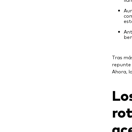
Aun
com
est
Ant
ben
Tras más
repunte 
Ahora, l
Lo
ro
ace