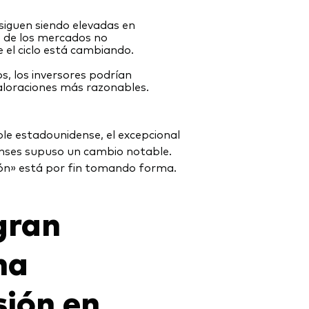
siguen siendo elevadas en
e de los mercados no
 el ciclo está cambiando.
os, los inversores podrían
aloraciones más razonables.
e estadounidense, el excepcional
nses supuso un cambio notable.
ción» está por fin tomando forma.
gran
na
sión en