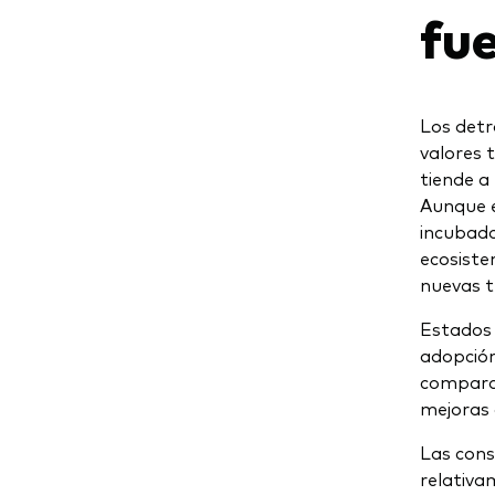
fu
Los detr
valores t
tiende a
Aunque e
incubado
ecosiste
nuevas t
Estados 
adopción
comparat
mejoras 
Las cons
relativa