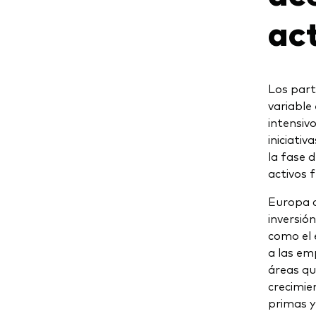
act
Los part
variable
intensiv
iniciati
la fase d
activos 
Europa c
inversió
como el 
a las emp
áreas qu
crecimie
primas y