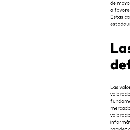
de mayor
a favorec
Estas ca
estadoun
La
de
Las valo
valoraci
fundamen
mercado.
valoraci
informáti
rapidez 