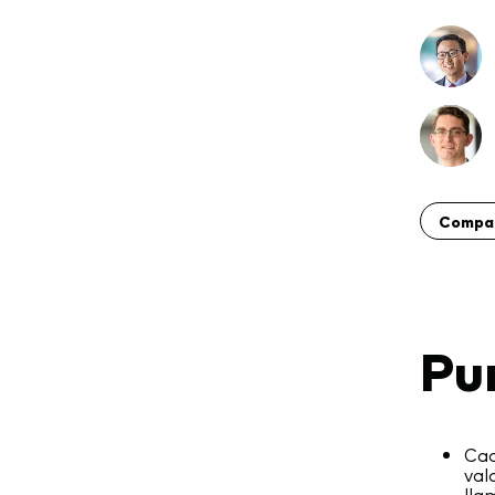
Compar
Pu
Cad
val
lla