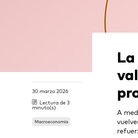
La
va
pr
30 marzo 2026
Lectura de 3
minuto(s)
A medi
vuelve
Macroeconomía
refuer