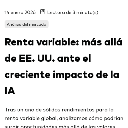
Acerca de Vanguard
Para tus clientes
14 enero 2026
Lectura de 3 minuto(s)
Análisis del mercado
Centro de Investigación para Asesores
Ver fondos por tipo
(ARC)
Renta variable: más allá
Renta fija activa
Eventos y webinars
Cuantificando el Adviser's Alpha® de Vanguard
Renta variable
de EE. UU. ante el
Gran traspaso patrimonial
ETF
Coaching conductual
creciente impacto de la
Renta fija
Fondos indexados
Contáctanos
Client Connect
IA
Multiactivos
Tras un año de sólidos rendimientos para la
Análisis de la exposición a índices
Nuestros productos de inversión
renta variable global, analizamos cómo podrían
Qué ofrecemos
surgir oportunidades más allá de los valores