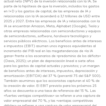
actual neto (NPV) de la inversión relacionada con la IA. Se
parte de la hipótesis de que la inversión, incluidos los gastos
en I+D y los gastos de capital, de las empresas de IA y
relacionadas con la IA ascenderá a 3,1 trillones de USD entre
2025 y 2027. Entre las empresas de IA y relacionadas con la
IA se encuentran Amazon, Meta, Alphabet (Google), Tesla y
otras empresas relacionadas con semiconductores y equipos
de semiconductores,
software
,
hardware
tecnológico y
servicios públicos eléctricos. Los beneficios antes de intereses
e impuestos (EBIT) asumen unos ingresos equivalentes al
incremento del PIB real en las megatendencias de «la IA
gana» frente a los escenarios de «predominio de los déficits»
(Davis, 2025); un plan de depreciación lineal a siete años
para los gastos de capital actuales y previstos; y un margen
de beneficios antes de intereses, impuestos, depreciación y
amortización (EBITDA) del 37 % (percentil 75 del S&P 500).
También asumimos que los accionistas capturan el 40 % de
la creación de valor. El EBIT previsto para los próximos 25
años se descuenta a una tasa de referencia del 15 %. Las
«fuertes ventajas competitivas» se refieren a una captura de
valor empresarial del 70 %, y las «ventajas competitivas
débiles» se refieren a una captura de valor empresarial del