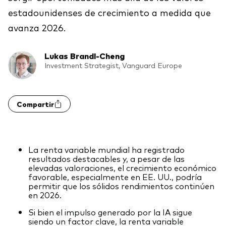
Renta fija activa
estadounidenses de crecimiento a medida que
avanza 2026.
Renta variable
ETF
Lukas Brandl-Cheng
Generación V
Investment Strategist, Vanguard Europe
Renta fija
Fondos indexados
Perspectiva económica y de los
Compartir
Multiactivos
mercados de Vanguard
LifeStrategy
La renta variable mundial ha registrado
resultados destacables y, a pesar de las
Invierte con nosotros
elevadas valoraciones, el crecimiento económico
favorable, especialmente en EE. UU., podría
Supervisión de inversiones
permitir que los sólidos rendimientos continúen
en 2026.
Prevención de fraude
Documentación legal
Si bien el impulso generado por la IA sigue
siendo un factor clave, la renta variable