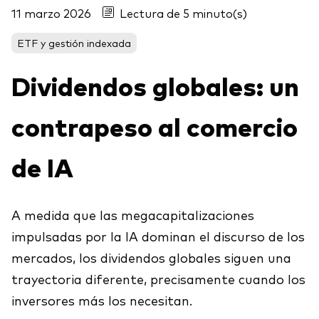
11 marzo 2026
Lectura de 5 minuto(s)
Acerca de Vanguard
Para tus clientes
ETF y gestión indexada
Centro de Investigación para Asesores
Ver fondos por tipo
Dividendos globales: un
(ARC)
Renta fija activa
Eventos y webinars
Cuantificando el Adviser's Alpha® de Vanguard
contrapeso al comercio
Renta variable
Gran traspaso patrimonial
ETF
de IA
Coaching conductual
Renta fija
Fondos indexados
Contáctanos
Client Connect
A medida que las megacapitalizaciones
Multiactivos
impulsadas por la IA dominan el discurso de los
mercados, los dividendos globales siguen una
trayectoria diferente, precisamente cuando los
Análisis de la exposición a índices
Nuestros productos de inversión
inversores más los necesitan.
Qué ofrecemos