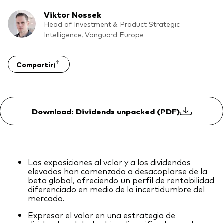
Renta fija activa
Viktor Nossek
Head of Investment & Product Strategic
Renta variable
Intelligence, Vanguard Europe
ETF
Generación V
Compartir
Renta fija
Fondos indexados
Perspectiva económica y de los
Multiactivos
mercados de Vanguard
Download: Dividends unpacked (PDF)
LifeStrategy
Invierte con nosotros
Las exposiciones al valor y a los dividendos
elevados han comenzado a desacoplarse de la
Supervisión de inversiones
beta global, ofreciendo un perfil de rentabilidad
diferenciado en medio de la incertidumbre del
Prevención de fraude
Documentación legal
mercado.
Expresar el valor en una estrategia de