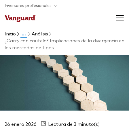
Saltar al contenido principal
Inversores profesionales
Inicio
...
Análisis
Fondos y ETF
¿Carry con cautela? Implicaciones de la divergencia en
los mercados de tipos
Back to main menu
Perspectivas y eventos
Listado de todos nuestros fondos y
Back to main menu
Ayuda para asesores
ETF
Artículos y análisis
Back to main menu
Sobre nosotros
Recursos para asesores
Back to main menu
26 enero 2026
Lectura de 3 minuto(s)
Investigación en profundidad para asesores