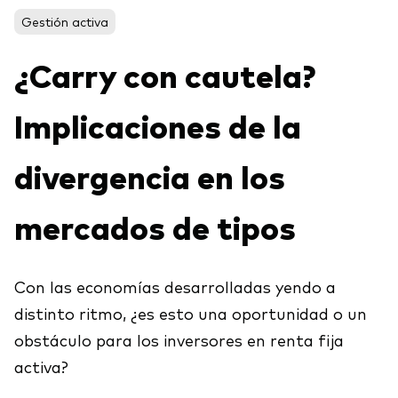
Acerca de Vanguard
Gestión activa
Para tus clientes
¿Carry con cautela?
Centro de Investigación para Asesores
Ver fondos por tipo
(ARC)
Implicaciones de la
Renta fija activa
Eventos y webinars
Cuantificando el Adviser's Alpha® de Vanguard
Renta variable
divergencia en los
Gran traspaso patrimonial
ETF
Coaching conductual
mercados de tipos
Renta fija
Fondos indexados
Contáctanos
Client Connect
Con las economías desarrolladas yendo a
Multiactivos
distinto ritmo, ¿es esto una oportunidad o un
obstáculo para los inversores en renta fija
Análisis de la exposición a índices
Nuestros productos de inversión
activa?
Qué ofrecemos