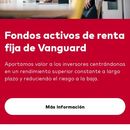
Fondos activos de renta
fija de Vanguard
Aportamos valor a los inversores centrándonos
en un rendimiento superior constante a largo
plazo y reduciendo el riesgo a la baja.
Más información