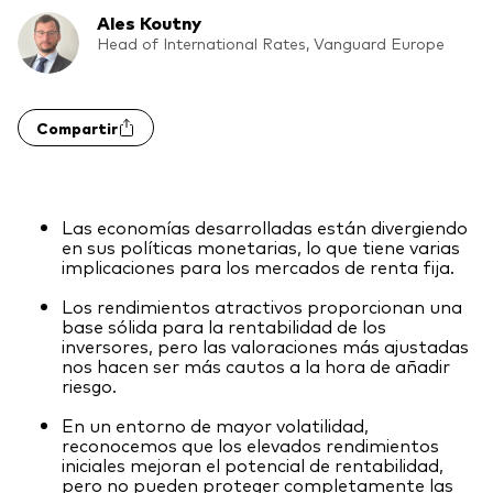
Ales Koutny
Renta fija activa
Head of International Rates, Vanguard Europe
Renta variable
ETF
Generación V
Compartir
Renta fija
Fondos indexados
Perspectiva económica y de los
Las economías desarrolladas están divergiendo
Multiactivos
mercados de Vanguard
en sus políticas monetarias, lo que tiene varias
implicaciones para los mercados de renta fija.
LifeStrategy
Los rendimientos atractivos proporcionan una
base sólida para la rentabilidad de los
inversores, pero las valoraciones más ajustadas
Invierte con nosotros
nos hacen ser más cautos a la hora de añadir
riesgo.
Supervisión de inversiones
En un entorno de mayor volatilidad,
Prevención de fraude
Documentación legal
reconocemos que los elevados rendimientos
iniciales mejoran el potencial de rentabilidad,
pero no pueden proteger completamente las