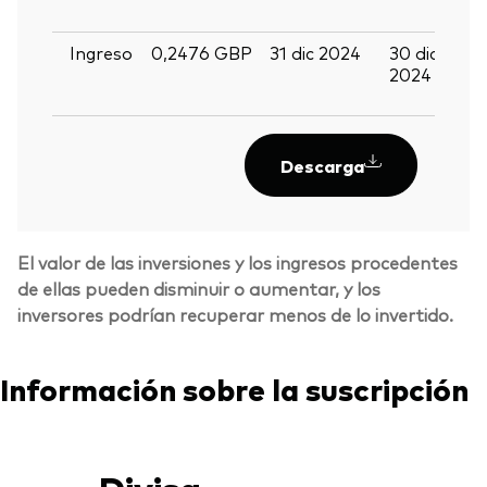
2
Ingreso
0,2476 GBP
31 dic 2024
30 dic
1
2024
e
2
Descarga
El valor de las inversiones y los ingresos procedentes
de ellas pueden disminuir o aumentar, y los
inversores podrían recuperar menos de lo invertido.
Información sobre la suscripción