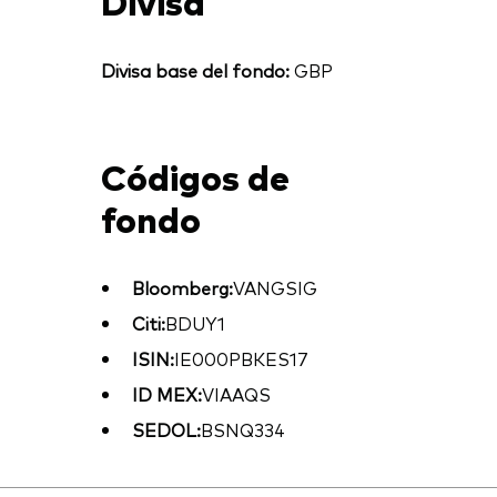
Divisa
Divisa base del fondo:
GBP
Códigos de
fondo
Bloomberg:
VANGSIG
Citi:
BDUY1
ISIN:
IE000PBKES17
ID MEX:
VIAAQS
SEDOL:
BSNQ334