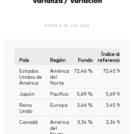
DATOS A 30 JUN 2026
Índice de
País
Región
Fondo
referencia
Var
Estados
América
72,46 %
72,45 %
0
Unidos de
del
América
Norte
Japón
Pacífico
5,69 %
5,69 %
0
Reino
Europa
3,46 %
3,45 %
0
Unido
Canadá
América
3,34 %
3,34 %
0
del
Norte