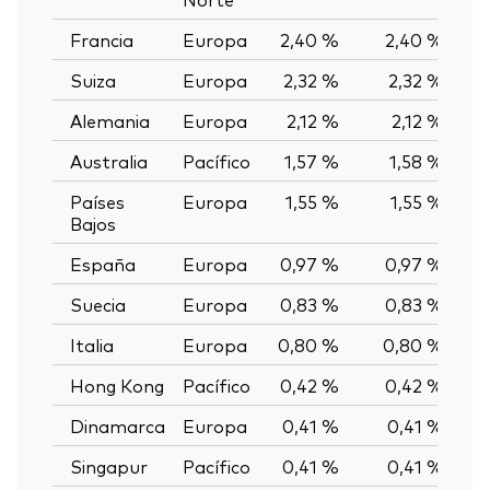
Francia
Europa
2,40 %
2,40 %
0
Suiza
Europa
2,32 %
2,32 %
0
Alemania
Europa
2,12 %
2,12 %
0
Australia
Pacífico
1,57 %
1,58 %
-0
Países
Europa
1,55 %
1,55 %
0
Bajos
España
Europa
0,97 %
0,97 %
0
Suecia
Europa
0,83 %
0,83 %
0
Italia
Europa
0,80 %
0,80 %
0
Hong Kong
Pacífico
0,42 %
0,42 %
0
Dinamarca
Europa
0,41 %
0,41 %
0
Singapur
Pacífico
0,41 %
0,41 %
0