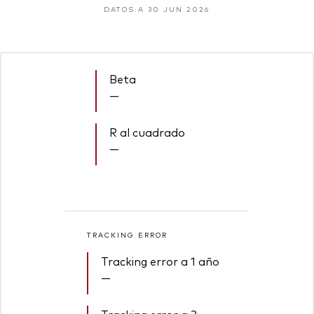
DATOS A 30 JUN 2026
Beta
—
R al cuadrado
—
TRACKING ERROR
Tracking error a 1 año
—