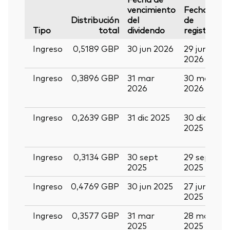
vencimiento
Fecha
F
Distribución
del
de
d
Tipo
total
dividendo
registro
p
Ingreso
0,5189 GBP
30 jun 2026
29 jun
14
2026
2
Ingreso
0,3896 GBP
31 mar
30 mar
1
2026
2026
a
2
Ingreso
0,2639 GBP
31 dic 2025
30 dic
1
2025
e
2
Ingreso
0,3134 GBP
30 sept
29 sept
1
2025
2025
2
Ingreso
0,4769 GBP
30 jun 2025
27 jun
14
2025
2
Ingreso
0,3577 GBP
31 mar
28 mar
1
2025
2025
a