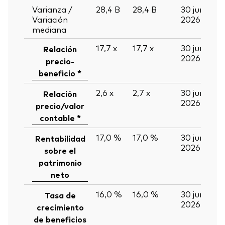
Varianza /
28,4
B
28,4
B
30 jun
Variación
2026
mediana
17,7
x
17,7
x
30 jun
Relación
2026
precio-
beneficio *
2,6
x
2,7
x
30 jun
Relación
2026
precio/valor
contable *
17,0 %
17,0 %
30 jun
Rentabilidad
2026
sobre el
patrimonio
neto
16,0 %
16,0 %
30 jun
Tasa de
2026
crecimiento
de beneficios