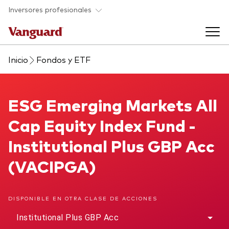
Saltar al contenido principal
Inversores profesionales
Inicio
Fondos y ETF
Fondos y ETF
Back to main menu
ESG Emerging Markets All Cap Equity Index Fund
ESG Emerging Markets All
Perspectivas y eventos
Cap Equity Index Fund -
Listado de todos nuestros fondos y
Back to main menu
Ayuda para asesores
Institutional Plus GBP Acc
ETF
(VACIPGA)
Artículos y análisis
Back to main menu
Sobre nosotros
DISPONIBLE EN OTRA CLASE DE ACCIONES
Recursos para asesores
Back to main menu
Institutional Plus GBP Acc
Investigación en profundidad para asesores