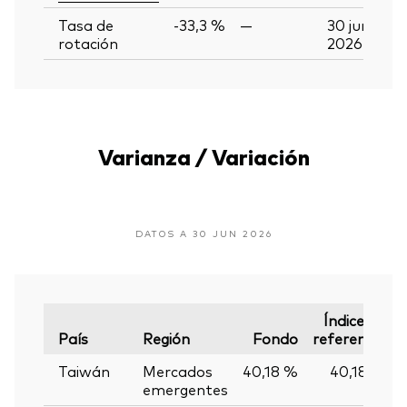
Tasa de
-33,3 %
—
30 jun
rotación
2026
Varianza / Variación
DATOS A 30 JUN 2026
Índice de
País
Región
Fondo
referencia
Taiwán
Mercados
40,18 %
40,18 %
emergentes