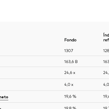
Índ
Fondo
ref
1307
12
163,6
B
16
24,6
x
24
4,0
x
4,
19,6 %
19
 neto
19,8 %
19
s