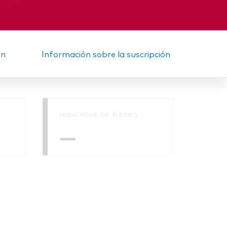
nal
Memorando
ón
Información sobre la suscripción
INDICADOR DE RIESGO
—