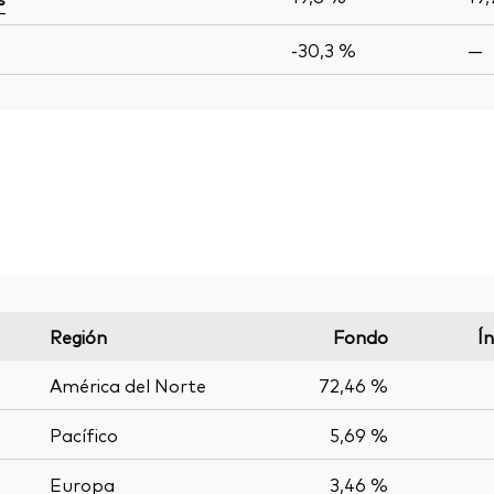
-30,3 %
—
Región
Fondo
Í
América del Norte
72,46 %
Pacífico
5,69 %
Europa
3,46 %