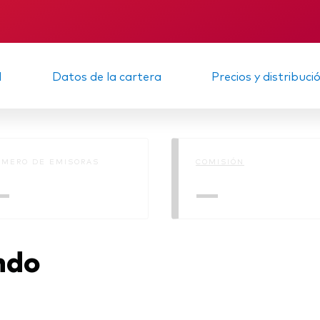
Multiactivos
KID
Informe provisio
LifeStrategy
d
Datos de la cartera
Precios y distribuci
MERO DE EMISORAS
COMISIÓN
—
—
ndo