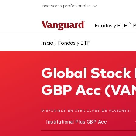
Saltar al contenido principal
Inversores profesionales
Fondos y ETF
P
Inicio
Fondos y ETF
Listado de todos
Artículos y análisis
Recursos para asesores
Acerca de Vanguard
Ver
Eve
Cen
Con
nuestros fondos y ETF
par
Investigación en profundidad
Rent
para asesores
Cuan
Global Stock 
Global Stock Index Fund
Rent
Alph
Para tus clientes
ETF
GBP Acc (VA
Gran
Rent
Coac
Fond
DISPONIBLE EN OTRA CLASE DE ACCIONES
Mult
Institutional Plus GBP Acc