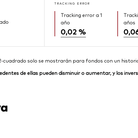
TRACKING ERROR
Tracking error a 1
Tracki
rado
año
años
0,02 %
0,0
R-cuadrado solo se mostrarán para fondos con un histori
rocedentes de ellas pueden disminuir o aumentar, y los inv
ra