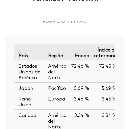
DATOS A 30 JUN 2026
Índice de
País
Región
Fondo
referencia
Var
Estados
América
72,46 %
72,45 %
0
Unidos de
del
América
Norte
Japón
Pacífico
5,69 %
5,69 %
0
Reino
Europa
3,46 %
3,45 %
0
Unido
Canadá
América
3,34 %
3,34 %
0
del
Norte