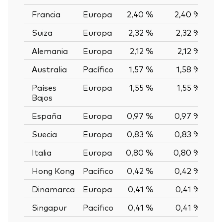
Francia
Europa
2,40 %
2,40 %
0
Suiza
Europa
2,32 %
2,32 %
0
Alemania
Europa
2,12 %
2,12 %
0
Australia
Pacífico
1,57 %
1,58 %
-0
Países
Europa
1,55 %
1,55 %
0
Bajos
España
Europa
0,97 %
0,97 %
0
Suecia
Europa
0,83 %
0,83 %
0
Italia
Europa
0,80 %
0,80 %
0
Hong Kong
Pacífico
0,42 %
0,42 %
0
Dinamarca
Europa
0,41 %
0,41 %
0
Singapur
Pacífico
0,41 %
0,41 %
0