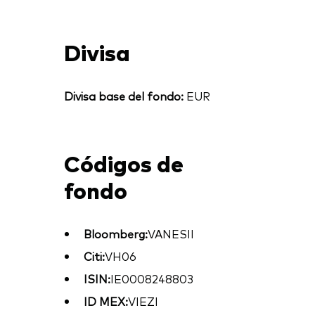
Divisa
Divisa base del fondo:
EUR
Códigos de
fondo
Bloomberg:
VANESII
Citi:
VH06
ISIN:
IE0008248803
ID MEX:
VIEZI