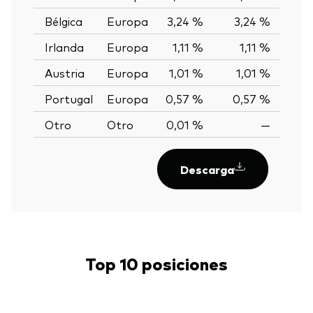
Bélgica
Europa
3,24 %
3,24 %
0,0
Irlanda
Europa
1,11 %
1,11 %
0,0
Austria
Europa
1,01 %
1,01 %
0,0
Portugal
Europa
0,57 %
0,57 %
0,0
Otro
Otro
0,01 %
—
Descarga
Top 10 posiciones