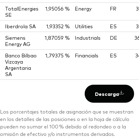
TotalEnergies
1,95056 %
Energy
FR
3
SE
Iberdrola SA
1,93352 %
Utilities
ES
3
Siemens
1,87059 %
Industrials
DE
3
Energy AG
Banco Bilbao
1,79375 %
Financials
ES
3
Vizcaya
Argentaria
SA
Descarga
Los porcentajes totales de asignación que se muestran
en los detalles de las posiciones o en la hoja de cálculo
pueden no sumar el 100 % debido al redondeo o a la
omisión de efectivo y/o instrumentos derivados.