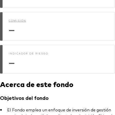
Renta fija activa
Renta variable
COMISIÓN
ETF
—
Generación V
Renta fija
Fondos indexados
Perspectiva económica y de los
INDICADOR DE RIESGO
Multiactivos
mercados de Vanguard
—
LifeStrategy
Invierte con nosotros
Acerca de este fondo
Supervisión de inversiones
Objetivos del fondo
Prevención de fraude
Documentación legal
El Fondo emplea un enfoque de inversión de gestión