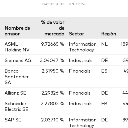
DATOS A 30 JUN 2026
% de valor
Nombre de
de
emisor
mercado
Sector
Región
ASML
9,72665 %
Information
NL
189
Holding NV
Technology
Siemens AG
3,04047 %
Industrials
DE
59
Banco
2,51950 %
Financials
ES
4
Santander
SA
Allianz SE
2,29326 %
Financials
DE
44
Schneider
2,27802 %
Industrials
FR
44
Electric SE
SAP SE
2,03710 %
Information
DE
39
Technology