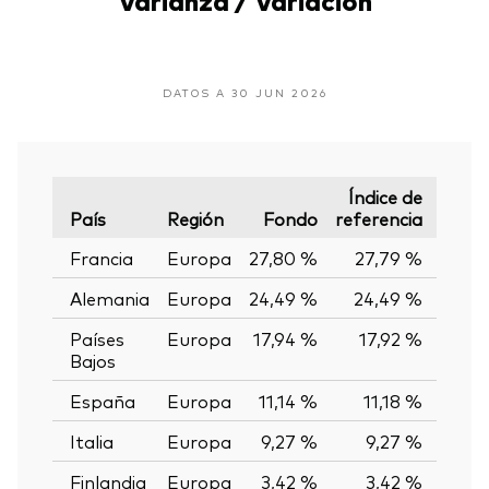
DATOS A 30 JUN 2026
Índice de
País
Región
Fondo
referencia
Varia
Francia
Europa
27,80 %
27,79 %
0,0
Alemania
Europa
24,49 %
24,49 %
0,0
Países
Europa
17,94 %
17,92 %
0,0
Bajos
España
Europa
11,14 %
11,18 %
-0,0
Italia
Europa
9,27 %
9,27 %
0,0
Finlandia
Europa
3,42 %
3,42 %
0,0