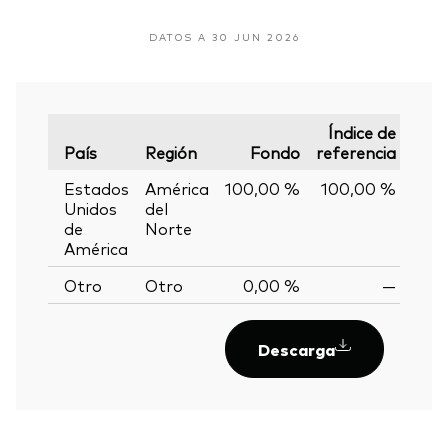
DATOS A 30 JUN 2026
Índice de
País
Región
Fondo
referencia
Vari
Estados
América
100,00 %
100,00 %
0,
Unidos
del
de
Norte
América
Otro
Otro
0,00 %
—
Descarga