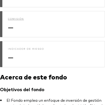
Renta fija activa
Renta variable
COMISIÓN
ETF
—
Generación V
Renta fija
Fondos indexados
Perspectiva económica y de los
INDICADOR DE RIESGO
Multiactivos
mercados de Vanguard
—
LifeStrategy
Invierte con nosotros
Acerca de este fondo
Supervisión de inversiones
Objetivos del fondo
Prevención de fraude
Documentación legal
El Fondo emplea un enfoque de inversión de gestión