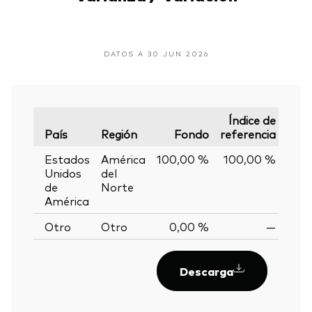
DATOS A 30 JUN 2026
Índice de
País
Región
Fondo
referencia
Vari
Estados
América
100,00 %
100,00 %
0,
Unidos
del
de
Norte
América
Otro
Otro
0,00 %
—
Descarga