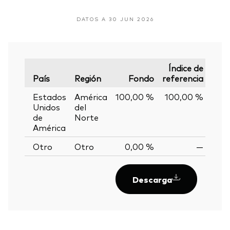
DATOS A 30 JUN 2026
Índice de
País
Región
Fondo
referencia
Vari
Estados
América
100,00 %
100,00 %
0,
Unidos
del
de
Norte
América
Otro
Otro
0,00 %
—
Descarga