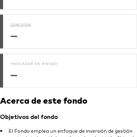
Renta fija activa
Renta variable
COMISIÓN
ETF
—
Generación V
Renta fija
Fondos indexados
Perspectiva económica y de los
INDICADOR DE RIESGO
Multiactivos
mercados de Vanguard
—
LifeStrategy
Invierte con nosotros
Acerca de este fondo
Supervisión de inversiones
Objetivos del fondo
Prevención de fraude
Documentación legal
El Fondo emplea un enfoque de inversión de gestión