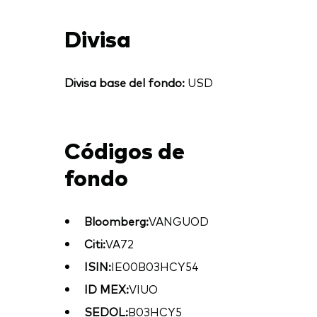
Divisa
Divisa base del fondo:
USD
Códigos de
fondo
Bloomberg:
VANGUOD
Citi:
VA72
ISIN:
IE00B03HCY54
ID MEX:
VIUO
SEDOL:
B03HCY5