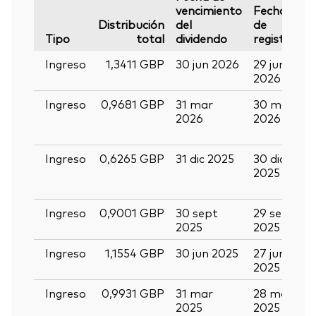
vencimiento
Fecha
F
Distribución
del
de
d
Tipo
total
dividendo
registro
p
Ingreso
1,3411 GBP
30 jun 2026
29 jun
1
2026
2
Ingreso
0,9681 GBP
31 mar
30 mar
1
2026
2026
a
2
Ingreso
0,6265 GBP
31 dic 2025
30 dic
1
2025
e
2
Ingreso
0,9001 GBP
30 sept
29 sept
1
2025
2025
2
Ingreso
1,1554 GBP
30 jun 2025
27 jun
1
2025
2
Ingreso
0,9931 GBP
31 mar
28 mar
1
2025
2025
a