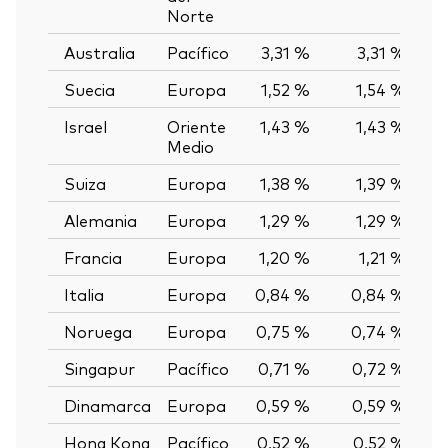
Norte
Australia
Pacífico
3,31 %
3,31 %
0
Suecia
Europa
1,52 %
1,54 %
-0
Israel
Oriente
1,43 %
1,43 %
0
Medio
Suiza
Europa
1,38 %
1,39 %
-0
Alemania
Europa
1,29 %
1,29 %
0
Francia
Europa
1,20 %
1,21 %
-0
Italia
Europa
0,84 %
0,84 %
0
Noruega
Europa
0,75 %
0,74 %
0
Singapur
Pacífico
0,71 %
0,72 %
-0
Dinamarca
Europa
0,59 %
0,59 %
0
Hong Kong
Pacífico
0,52 %
0,52 %
0