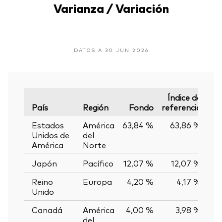
Varianza / Variación
DATOS A 30 JUN 2026
Índice de
País
Región
Fondo
referencia
Var
Estados
América
63,84 %
63,86 %
-0
Unidos de
del
América
Norte
Japón
Pacífico
12,07 %
12,07 %
0
Reino
Europa
4,20 %
4,17 %
0
Unido
Canadá
América
4,00 %
3,98 %
0
del