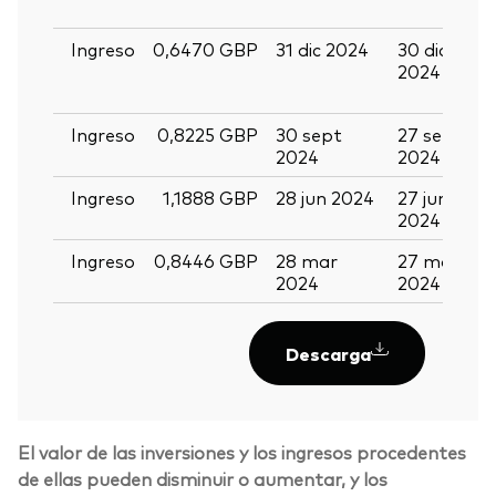
2
Ingreso
0,6470 GBP
31 dic 2024
30 dic
1
2024
e
2
Ingreso
0,8225 GBP
30 sept
27 sept
1
2024
2024
2
Ingreso
1,1888 GBP
28 jun 2024
27 jun
1
2024
2
Ingreso
0,8446 GBP
28 mar
27 mar
1
2024
2024
2
Descarga
El valor de las inversiones y los ingresos procedentes
de ellas pueden disminuir o aumentar, y los