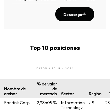
Descarga
Top 10 posiciones
DATOS A 30 JUN 2026
% de valor
Nombre de
de
emisor
mercado
Sector
Región
Sandisk Corp
2,98605 %
Information
US
23
Technology