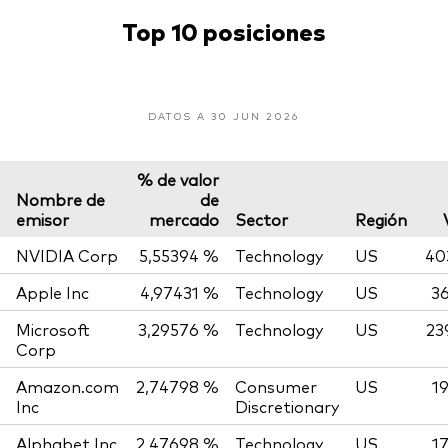
Top 10 posiciones
DATOS A 30 JUN 2026
% de valor
Nombre de
de
emisor
mercado
Sector
Región
NVIDIA Corp
5,55394 %
Technology
US
40
Apple Inc
4,97431 %
Technology
US
36
Microsoft
3,29576 %
Technology
US
23
Corp
Amazon.com
2,74798 %
Consumer
US
1
Inc
Discretionary
Alphabet Inc
2,47698 %
Technology
US
1