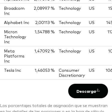
Broadcom
2,08997 %
Technology
US
1
Inc
Alphabet Inc
2,00113 %
Technology
US
14
Micron
1,54788 %
Technology
US
11
Technology
Inc
Meta
1,47092 %
Technology
US
1
Platforms
Inc
Tesla Inc
1,46053 %
Consumer
US
10
Discretionary
Descarga
Los porcentajes totales de asignación que se muestran
en los detalles de las posiciones o en la hoja de cálculo