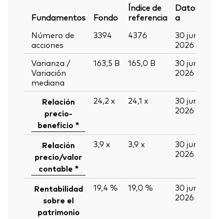
Índice de
Datos
Fundamentos
Fondo
referencia
a
Número de
3394
4376
30 jun
acciones
2026
Varianza /
163,5
B
165,0
B
30 jun
Variación
2026
mediana
24,2
x
24,1
x
30 jun
Relación
2026
precio-
beneficio *
3,9
x
3,9
x
30 jun
Relación
2026
precio/valor
contable *
19,4 %
19,0 %
30 jun
Rentabilidad
2026
sobre el
patrimonio