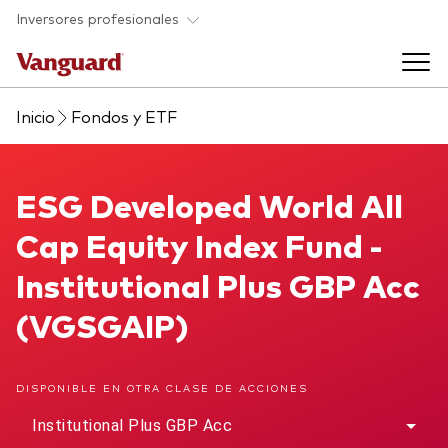
Saltar al contenido principal
Inversores profesionales
Inicio
Fondos y ETF
Fondos y ETF
Back to main menu
ESG Developed World All Cap Equity Index Fund
ESG Developed World All
Perspectivas y eventos
Cap Equity Index Fund -
Listado de todos nuestros fondos y
Back to main menu
Ayuda para asesores
Institutional Plus GBP Acc
ETF
(VGSGAIP)
Artículos y análisis
Back to main menu
Sobre nosotros
DISPONIBLE EN OTRA CLASE DE ACCIONES
Recursos para asesores
Back to main menu
Institutional Plus GBP Acc
Investigación en profundidad para asesores