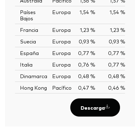
Australia
Pacífico
1,56 %
1,57 %
-0
Países
Europa
1,54 %
1,54 %
0,
Bajos
Francia
Europa
1,23 %
1,23 %
0,
Suecia
Europa
0,93 %
0,93 %
0,
España
Europa
0,77 %
0,77 %
0,
Italia
Europa
0,76 %
0,77 %
-0
Dinamarca
Europa
0,48 %
0,48 %
0,
Hong Kong
Pacífico
0,47 %
0,46 %
0
Descarga