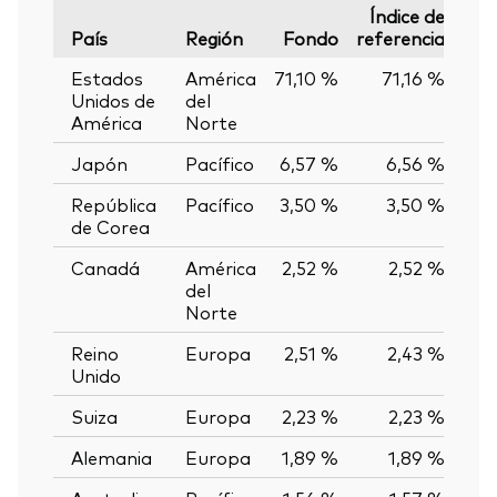
Índice de
País
Región
Fondo
referencia
Var
Estados
América
71,10 %
71,16 %
-0
Unidos de
del
América
Norte
Japón
Pacífico
6,57 %
6,56 %
0
República
Pacífico
3,50 %
3,50 %
0,
de Corea
Canadá
América
2,52 %
2,52 %
0,
del
Norte
Reino
Europa
2,51 %
2,43 %
0,
Unido
Suiza
Europa
2,23 %
2,23 %
0,
Alemania
Europa
1,89 %
1,89 %
0,