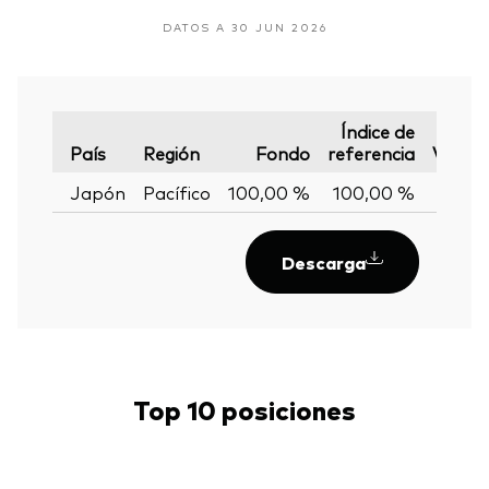
DATOS A 30 JUN 2026
Índice de
País
Región
Fondo
referencia
Varian
Japón
Pacífico
100,00 %
100,00 %
0,00
Descarga
Top 10 posiciones