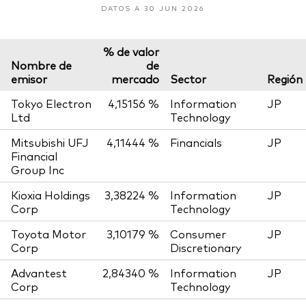
DATOS A 30 JUN 2026
% de valor
Nombre de
de
emisor
mercado
Sector
Región
Tokyo Electron
4,15156 %
Information
JP
Ltd
Technology
Mitsubishi UFJ
4,11444 %
Financials
JP
Financial
Group Inc
Kioxia Holdings
3,38224 %
Information
JP
Corp
Technology
Toyota Motor
3,10179 %
Consumer
JP
Corp
Discretionary
Advantest
2,84340 %
Information
JP
Corp
Technology