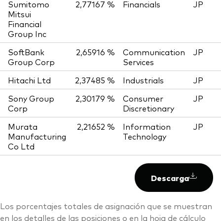
Sumitomo
2,77167 %
Financials
JP
Mitsui
Financial
Group Inc
SoftBank
2,65916 %
Communication
JP
Group Corp
Services
Hitachi Ltd
2,37485 %
Industrials
JP
Sony Group
2,30179 %
Consumer
JP
Corp
Discretionary
Murata
2,21652 %
Information
JP
Manufacturing
Technology
Co Ltd
Descarga
Los porcentajes totales de asignación que se muestran
en los detalles de las posiciones o en la hoja de cálculo