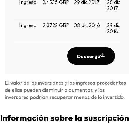
Ingreso
2,4536 GBP
29 dic 2017
28 dic
1
2017
e
2
Ingreso
2,3722 GBP
30 dic 2016
29 dic
1
2016
e
2
Descarga
El valor de las inversiones y los ingresos procedentes
de ellas pueden disminuir o aumentar, y los
inversores podrían recuperar menos de lo invertido.
Información sobre la suscripción