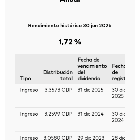
Rendimiento histórico 30 jun 2026
1,72 %
Fecha de
vencimiento
Fecha
F
Distribución
del
de
d
Tipo
total
dividendo
registro
p
Ingreso
3,3573 GBP
31 dic 2025
30 dic
1
2025
e
2
Ingreso
3,2599 GBP
31 dic 2024
30 dic
1
2024
e
2
Ingreso
3,0580 GBP
29 dic 2023
28 dic
1