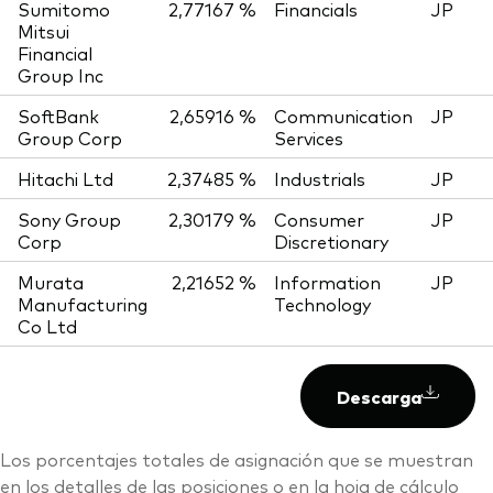
Sumitomo
2,77167 %
Financials
JP
Mitsui
Financial
Group Inc
SoftBank
2,65916 %
Communication
JP
Group Corp
Services
Hitachi Ltd
2,37485 %
Industrials
JP
Sony Group
2,30179 %
Consumer
JP
Corp
Discretionary
Murata
2,21652 %
Information
JP
Manufacturing
Technology
Co Ltd
Descarga
Los porcentajes totales de asignación que se muestran
en los detalles de las posiciones o en la hoja de cálculo