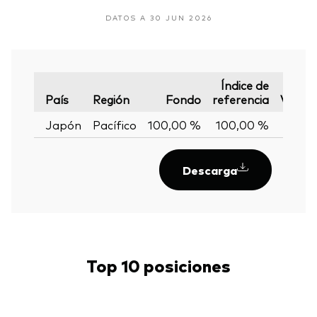
DATOS A 30 JUN 2026
Índice de
País
Región
Fondo
referencia
Varian
Japón
Pacífico
100,00 %
100,00 %
0,00
Descarga
Top 10 posiciones