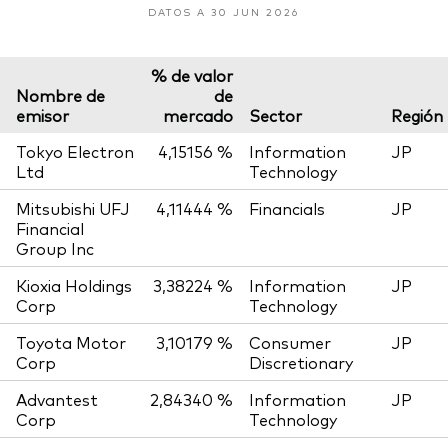
DATOS A 30 JUN 2026
% de valor
Nombre de
de
emisor
mercado
Sector
Región
Tokyo Electron
4,15156 %
Information
JP
Ltd
Technology
Mitsubishi UFJ
4,11444 %
Financials
JP
Financial
Group Inc
Kioxia Holdings
3,38224 %
Information
JP
Corp
Technology
Toyota Motor
3,10179 %
Consumer
JP
Corp
Discretionary
Advantest
2,84340 %
Information
JP
Corp
Technology