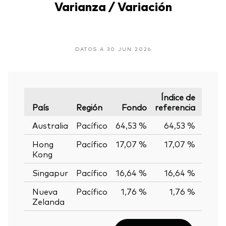
Varianza / Variación
DATOS A 30 JUN 2026
Índice de
País
Región
Fondo
referencia
Varia
Australia
Pacífico
64,53 %
64,53 %
0,0
Hong
Pacífico
17,07 %
17,07 %
0,0
Kong
Singapur
Pacífico
16,64 %
16,64 %
0,0
Nueva
Pacífico
1,76 %
1,76 %
0,0
Zelanda