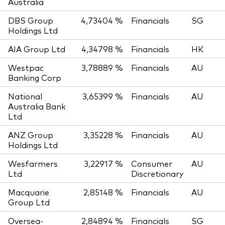
Australia
DBS Group
4,73404 %
Financials
SG
Holdings Ltd
AIA Group Ltd
4,34798 %
Financials
HK
Westpac
3,78889 %
Financials
AU
Banking Corp
National
3,65399 %
Financials
AU
Australia Bank
Ltd
ANZ Group
3,35228 %
Financials
AU
Holdings Ltd
Wesfarmers
3,22917 %
Consumer
AU
Ltd
Discretionary
Macquarie
2,85148 %
Financials
AU
Group Ltd
Oversea-
2,84894 %
Financials
SG