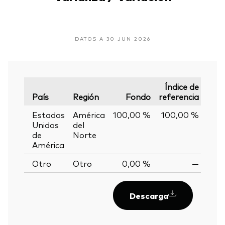
DATOS A 30 JUN 2026
Índice de
País
Región
Fondo
referencia
Vari
Estados
América
100,00 %
100,00 %
0,
Unidos
del
de
Norte
América
Otro
Otro
0,00 %
—
Descarga