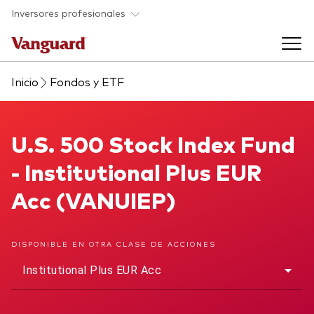
Saltar al contenido principal
Inversores profesionales
Inicio
Fondos y ETF
Fondos y ETF
Back to main menu
U.S. 500 Stock Index Fund
U.S. 500 Stock Index Fund
Perspectivas y eventos
- Institutional Plus EUR
Listado de todos nuestros fondos y
Back to main menu
Ayuda para asesores
Acc (VANUIEP)
ETF
Artículos y análisis
Back to main menu
Sobre nosotros
DISPONIBLE EN OTRA CLASE DE ACCIONES
Institutional Plus EUR Acc
Recursos para asesores
Back to main menu
Investigación en profundidad para asesores