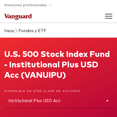
Saltar al contenido principal
Inversores profesionales
Inicio
Fondos y ETF
Fondos y ETF
Back to main menu
U.S. 500 Stock Index Fund
U.S. 500 Stock Index Fund
Perspectivas y eventos
- Institutional Plus USD
Listado de todos nuestros fondos y
Back to main menu
Ayuda para asesores
Acc (VANUIPU)
ETF
Artículos y análisis
Back to main menu
Sobre nosotros
DISPONIBLE EN OTRA CLASE DE ACCIONES
Institutional Plus USD Acc
Recursos para asesores
Back to main menu
Investigación en profundidad para asesores