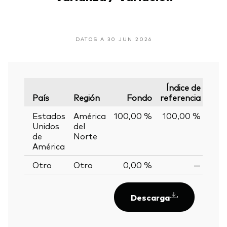
DATOS A 30 JUN 2026
Índice de
País
Región
Fondo
referencia
Vari
Estados
América
100,00 %
100,00 %
0,
Unidos
del
de
Norte
América
Otro
Otro
0,00 %
—
Descarga