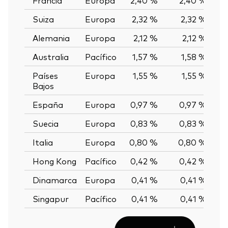
Suiza
Europa
2,32 %
2,32 %
0
Alemania
Europa
2,12 %
2,12 %
0
Australia
Pacífico
1,57 %
1,58 %
-0
Países
Europa
1,55 %
1,55 %
0
Bajos
España
Europa
0,97 %
0,97 %
0
Suecia
Europa
0,83 %
0,83 %
0
Italia
Europa
0,80 %
0,80 %
0
Hong Kong
Pacífico
0,42 %
0,42 %
0
Dinamarca
Europa
0,41 %
0,41 %
0
Singapur
Pacífico
0,41 %
0,41 %
0