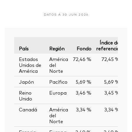
DATOS A 30 JUN 2026
Índice de
País
Región
Fondo
referencia
Var
Estados
América
72,46 %
72,45 %
0
Unidos de
del
América
Norte
Japón
Pacífico
5,69 %
5,69 %
0
Reino
Europa
3,46 %
3,45 %
0
Unido
Canadá
América
3,34 %
3,34 %
0
del
Norte
Francia
Europa
2,40 %
2,40 %
0