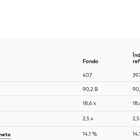
Índ
Fondo
ref
407
39
90,2
B
90
18,6
x
18
2,5
x
2,
14,1 %
14,
 neto