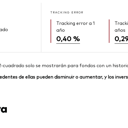
TRACKING ERROR
Tracking error a 1
Tracki
rado
año
años
0,40 %
0,2
R-cuadrado solo se mostrarán para fondos con un histori
rocedentes de ellas pueden disminuir o aumentar, y los inv
ra