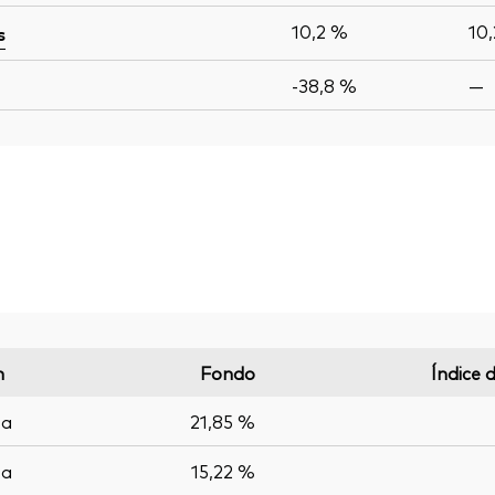
10,2 %
10
s
-38,8 %
—
n
Fondo
Índice 
pa
21,85 %
pa
15,22 %