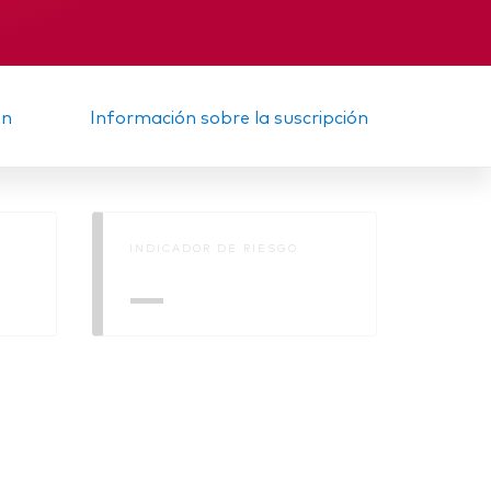
Informe provisional
ón
Información sobre la suscripción
INDICADOR DE RIESGO
—