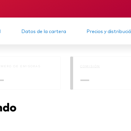
Multiactivos
KID
Memorando
LifeStrategy
d
Datos de la cartera
Precios y distribuci
MERO DE EMISORAS
COMISIÓN
—
—
ndo