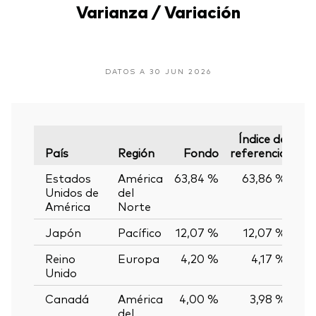
Varianza / Variación
DATOS A 30 JUN 2026
Índice de
País
Región
Fondo
referencia
Var
Estados
América
63,84 %
63,86 %
-0
Unidos de
del
América
Norte
Japón
Pacífico
12,07 %
12,07 %
0
Reino
Europa
4,20 %
4,17 %
0
Unido
Canadá
América
4,00 %
3,98 %
0
del