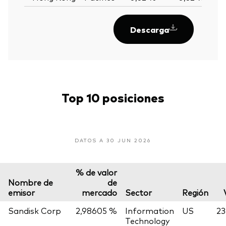
Descarga
Top 10 posiciones
DATOS A 30 JUN 2026
% de valor
Nombre de
de
emisor
mercado
Sector
Región
Sandisk Corp
2,98605 %
Information
US
23
Technology