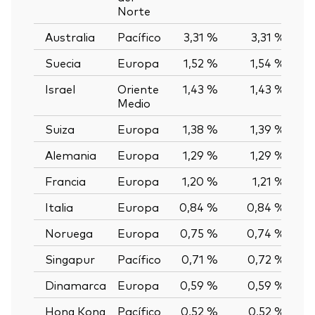
Norte
Australia
Pacífico
3,31 %
3,31 %
0
Suecia
Europa
1,52 %
1,54 %
-0
Israel
Oriente
1,43 %
1,43 %
0
Medio
Suiza
Europa
1,38 %
1,39 %
-0
Alemania
Europa
1,29 %
1,29 %
0
Francia
Europa
1,20 %
1,21 %
-0
Italia
Europa
0,84 %
0,84 %
0
Noruega
Europa
0,75 %
0,74 %
0
Singapur
Pacífico
0,71 %
0,72 %
-0
Dinamarca
Europa
0,59 %
0,59 %
0
Hong Kong
Pacífico
0,52 %
0,52 %
0