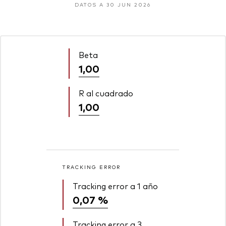
DATOS A 30 JUN 2026
Beta
1,00
R al cuadrado
1,00
TRACKING ERROR
Tracking error a 1 año
0,07 %
Tracking error a 3