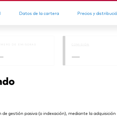
Multiactivos
LifeStrategy
d
Datos de la cartera
Precios y distribuci
MERO DE EMISORAS
COMISIÓN
—
—
ndo
e gestión pasiva (o indexación), mediante la adquisición fí