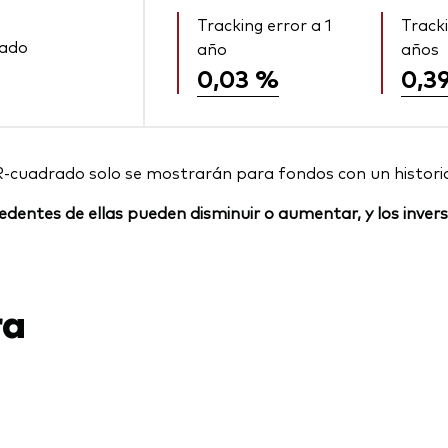
Tracking error a 1
Tracki
rado
año
años
0,03 %
0,3
R-cuadrado solo se mostrarán para fondos con un histori
rocedentes de ellas pueden disminuir o aumentar, y los inv
ra