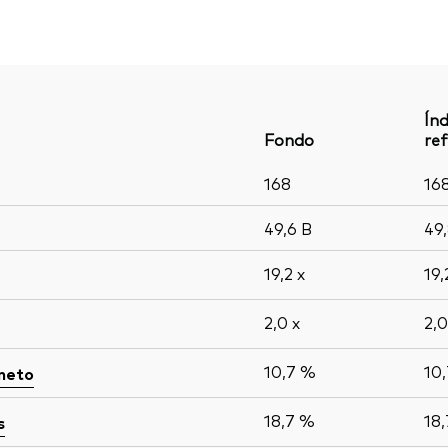
Índ
Fondo
ref
168
16
49,6
B
49
19,2
x
19
2,0
x
2,
10,7 %
10
 neto
18,7 %
18
s