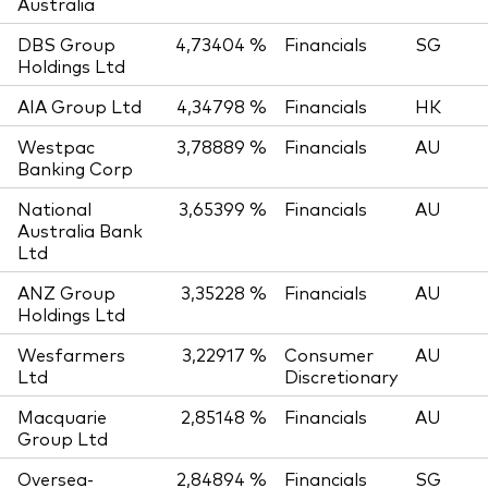
Australia
DBS Group
4,73404 %
Financials
SG
Holdings Ltd
AIA Group Ltd
4,34798 %
Financials
HK
Westpac
3,78889 %
Financials
AU
Banking Corp
National
3,65399 %
Financials
AU
Australia Bank
Ltd
ANZ Group
3,35228 %
Financials
AU
Holdings Ltd
Wesfarmers
3,22917 %
Consumer
AU
Ltd
Discretionary
Macquarie
2,85148 %
Financials
AU
Group Ltd
Oversea-
2,84894 %
Financials
SG