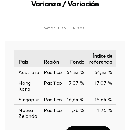
Varianza / Variación
DATOS A 30 JUN 2026
Índice de
País
Región
Fondo
referencia
Varia
Australia
Pacífico
64,53 %
64,53 %
0,0
Hong
Pacífico
17,07 %
17,07 %
0,0
Kong
Singapur
Pacífico
16,64 %
16,64 %
0,0
Nueva
Pacífico
1,76 %
1,76 %
0,0
Zelanda