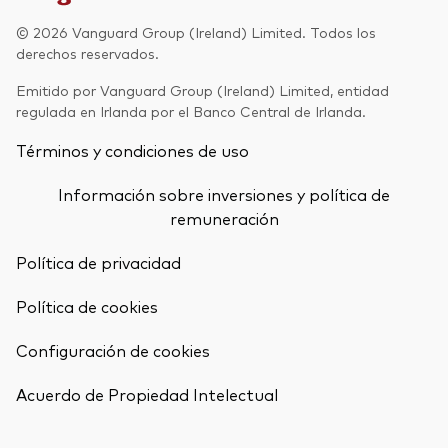
Renta fija activa
© 2026 Vanguard Group (Ireland) Limited. Todos los
derechos reservados.
Renta variable
Emitido por Vanguard Group (Ireland) Limited, entidad
ETF
regulada en Irlanda por el Banco Central de Irlanda.
Generación V
Renta fija
Términos y condiciones de uso
Fondos indexados
Perspectiva económica y de los
Información sobre inversiones y política de
Multiactivos
mercados de Vanguard
remuneración
LifeStrategy
Política de privacidad
Política de cookies
Invierte con nosotros
Configuración de cookies
Supervisión de inversiones
Volver arrib
Prevención de fraude
Acuerdo de Propiedad Intelectual
Documentación legal