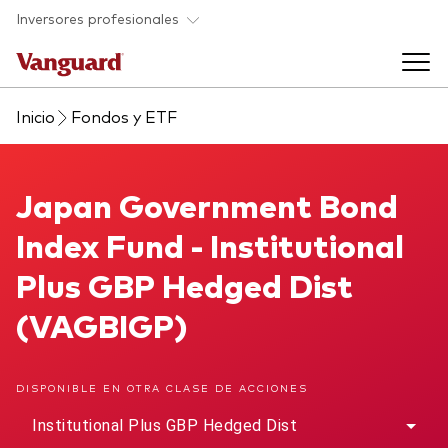
Saltar al contenido principal
Inversores profesionales
Inicio
Fondos y ETF
Fondos y ETF
Back to main menu
Japan Government Bond Index Fund
Japan Government Bond
Perspectivas y eventos
Index Fund - Institutional
Listado de todos nuestros fondos y
Back to main menu
Ayuda para asesores
Plus GBP Hedged Dist
ETF
(VAGBIGP)
Artículos y análisis
Back to main menu
Sobre nosotros
DISPONIBLE EN OTRA CLASE DE ACCIONES
Recursos para asesores
Back to main menu
Institutional Plus GBP Hedged Dist
Investigación en profundidad para asesores