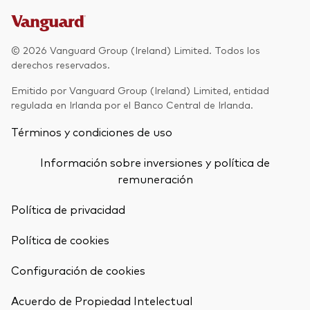
Renta fija activa
Renta variable
© 2026 Vanguard Group (Ireland) Limited. Todos los
derechos reservados.
ETF
Generación V
Emitido por Vanguard Group (Ireland) Limited, entidad
Renta fija
regulada en Irlanda por el Banco Central de Irlanda.
Fondos indexados
Términos y condiciones de uso
Perspectiva económica y de los
Multiactivos
mercados de Vanguard
Información sobre inversiones y política de
LifeStrategy
remuneración
Política de privacidad
Invierte con nosotros
Política de cookies
Supervisión de inversiones
Prevención de fraude
Configuración de cookies
Documentación legal
Volver arrib
Acuerdo de Propiedad Intelectual