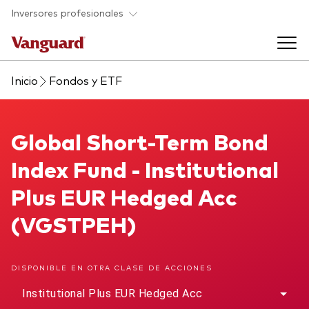
Saltar al contenido principal
Inversores profesionales
Inicio
Fondos y ETF
Fondos y ETF
Back to main menu
Global Short-Term Bond Index Fund
Global Short-Term Bond
Perspectivas y eventos
Index Fund - Institutional
Listado de todos nuestros fondos y
Back to main menu
Ayuda para asesores
Plus EUR Hedged Acc
ETF
(VGSTPEH)
Artículos y análisis
Back to main menu
Sobre nosotros
DISPONIBLE EN OTRA CLASE DE ACCIONES
Recursos para asesores
Back to main menu
Institutional Plus EUR Hedged Acc
Investigación en profundidad para asesores