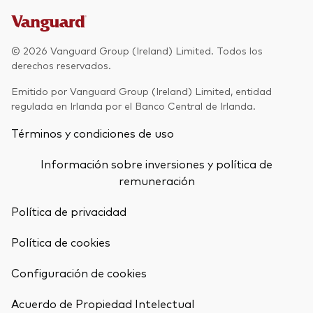
Renta fija activa
Renta variable
© 2026 Vanguard Group (Ireland) Limited. Todos los
derechos reservados.
ETF
Generación V
Emitido por Vanguard Group (Ireland) Limited, entidad
Renta fija
regulada en Irlanda por el Banco Central de Irlanda.
Fondos indexados
Términos y condiciones de uso
Perspectiva económica y de los
Multiactivos
mercados de Vanguard
Información sobre inversiones y política de
LifeStrategy
remuneración
Política de privacidad
Invierte con nosotros
Política de cookies
Supervisión de inversiones
Prevención de fraude
Configuración de cookies
Documentación legal
Volver arrib
Acuerdo de Propiedad Intelectual