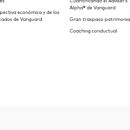
ces
Cuantificando el Adviser’s
Alpha® de Vanguard
pectiva económica y de los
cados de Vanguard
Gran traspaso patrimonia
Coaching conductual