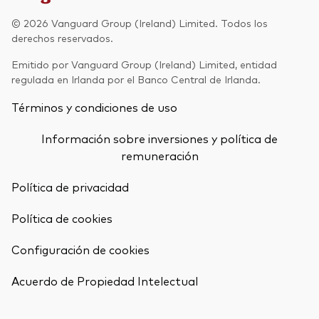
Renta fija activa
© 2026 Vanguard Group (Ireland) Limited. Todos los
derechos reservados.
Renta variable
Emitido por Vanguard Group (Ireland) Limited, entidad
ETF
regulada en Irlanda por el Banco Central de Irlanda.
Generación V
Renta fija
Términos y condiciones de uso
Fondos indexados
Perspectiva económica y de los
Información sobre inversiones y política de
Multiactivos
mercados de Vanguard
remuneración
LifeStrategy
Política de privacidad
Política de cookies
Invierte con nosotros
Configuración de cookies
Supervisión de inversiones
Volver arrib
Prevención de fraude
Acuerdo de Propiedad Intelectual
Documentación legal