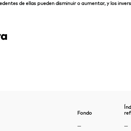
rocedentes de ellas pueden disminuir o aumentar, y los inv
ra
Índ
Fondo
ref
—
—