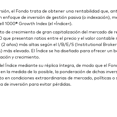
ersión, el Fondo trata de obtener una rentabilidad que, an
n enfoque de inversión de gestión pasiva (o indexación), med
ell 1000® Growth Index (el «Índice»).
nto de crecimiento de gran capitalización del mercado de r
0 que presentan ratios entre el precio y el valor contabl
 (2 años) más altas según el I/B/E/S (Institutional Broke
os) más elevado. El Índice se ha diseñado para ofrecer un
ción y crecimiento.
 del Índice mediante su réplica íntegra, de modo que el Fo
en la medida de lo posible, la ponderación de dichas inversi
 en condiciones extraordinarias de mercado, políticas o s
 de inversión para evitar pérdidas.