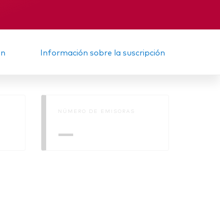
nal
Memorando
ón
Información sobre la suscripción
NÚMERO DE EMISORAS
—