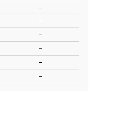
—
—
—
—
—
—
-