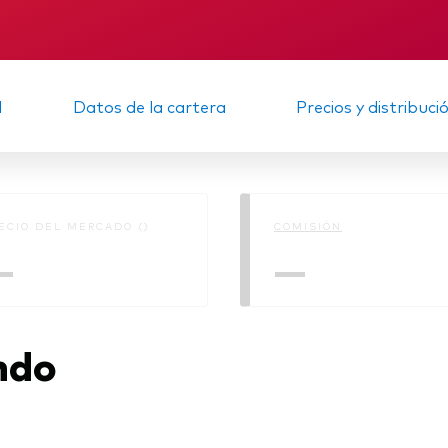
Multiactivos
KID
Informe provisio
LifeStrategy
d
Datos de la cartera
Precios y distribuci
ECIO DEL MERCADO ()
COMISIÓN
—
—
ndo