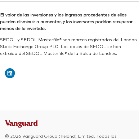
ID MEX:
VRAALO
Bloomberg:
VRVD LN
Reuters:
VRVD.L
El valor de las inversiones y los ingresos procedentes de ellas
ISIN:
IE000ELFEBZ3
pueden disminuir o aumentar, y los inversores podrían recuperar
SEDOL:
BVYDFR3
Reuters:
VRVD.L
menos de lo invertido.
Ticker de cotización:
VRVD
SEDOL:
BVYDFR3
SEDOL y SEDOL Masterfile® son marcas registradas del London
Stock Exchange Group PLC. Los datos de SEDOL se han
Ticker de cotización:
VRVD
extraído del SEDOL Masterfile® de la Bolsa de Londres.
© 2026 Vanguard Group (Ireland) Limited. Todos los