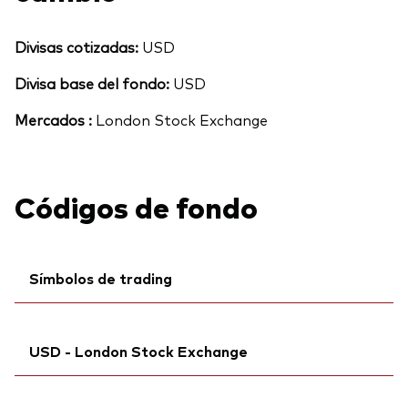
Divisas cotizadas:
USD
Divisa base del fondo:
USD
Mercados :
London Stock Exchange
Códigos de fondo
Símbolos de trading
Ticker iNav Bloomberg:
iVRVDUSD
USD - London Stock Exchange
Bloomberg:
VRVD LN
ISIN:
IE000ELFEBZ3
Ticker iNav Bloomberg:
iVRVDUSD