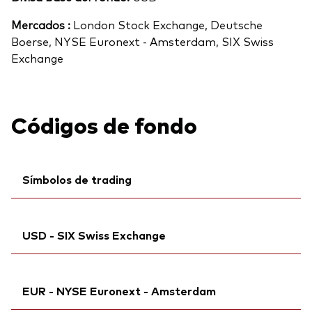
Mercados :
London Stock Exchange, Deutsche
Boerse, NYSE Euronext - Amsterdam, SIX Swiss
Exchange
Códigos de fondo
Símbolos de trading
Ticker iNav Bloomberg:
iVRMAEUR
USD - SIX Swiss Exchange
Bloomberg:
VRMA NA
Ticker de cotización:
VRMA
Ticker iNav Bloomberg:
iVRMAUSD
ISIN:
IE000650M1V4
EUR - NYSE Euronext - Amsterdam
Bloomberg:
VRMA SW
ID MEX:
VRAALR