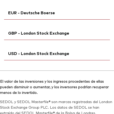
ISIN:
IE000650M1V4
Reuters:
Ticker iNav Bloomberg:
VRMA.AS
iVRMAEUR
Reuters:
VRMA.S
EUR - Deutsche Boerse
SEDOL:
Bloomberg:
BTTM1L7
VRMA NA
SEDOL:
BTTM1M8
Ticker de cotización:
VRMA
Ticker de cotización:
Ticker iNav Bloomberg:
VRMA
iVRMAEUR
ISIN:
IE000650M1V4
GBP - London Stock Exchange
Bloomberg:
VUPA GY
Reuters:
VRMA.AS
Ticker de cotización:
VUPA
SEDOL:
Ticker iNav Bloomberg:
BTTM1L7
iVRMAGBP
ISIN:
IE000650M1V4
USD - London Stock Exchange
Bloomberg:
VRMG LN
Reuters:
VUPA.DE
ISIN:
IE000650M1V4
SEDOL:
Ticker iNav Bloomberg:
BTTM1K6
iVRMAUSD
Reuters:
VRMG.L
Bloomberg:
VRMA LN
SEDOL:
BVYDFM8
El valor de las inversiones y los ingresos procedentes de ellas
ISIN:
IE000650M1V4
pueden disminuir o aumentar, y los inversores podrían recuperar
Ticker de cotización:
VRMG
Reuters:
VRMA.L
menos de lo invertido.
SEDOL:
BVYDFL7
SEDOL y SEDOL Masterfile® son marcas registradas del London
Stock Exchange Group PLC. Los datos de SEDOL se han
Ticker de cotización:
VRMA
extraído del SEDOL Masterfile® de la Bolsa de Londres.