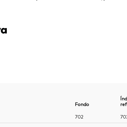
ra
Índ
Fondo
ref
702
70