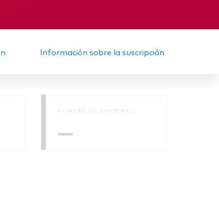
Informe provisional
ón
Información sobre la suscripción
NÚMERO DE EMISORAS
—