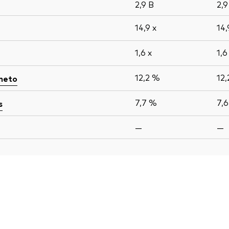
2,9
B
2,
14,9
x
14
1,6
x
1,
12,2 %
12
 neto
7,7 %
7,
s
—
—