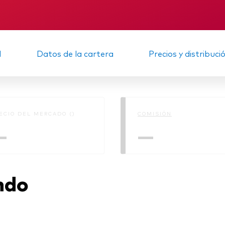
Multiactivos
KID
Memorando
LifeStrategy
d
Datos de la cartera
Precios y distribuci
ECIO DEL MERCADO ()
COMISIÓN
—
—
ndo