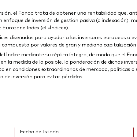
ersión, el Fondo trata de obtener una rentabilidad que, an
n enfoque de inversión de gestión pasiva (o indexación), med
E Eurozone Index (el «Índice»).
ices diseñados para ayudar a los inversores europeos a eva
stá compuesto por valores de gran y mediana capitalizació
 del Índice mediante su réplica íntegra, de modo que el Fo
en la medida de lo posible, la ponderación de dichas inversi
 en condiciones extraordinarias de mercado, políticas o s
 de inversión para evitar pérdidas.
Fecha de listado