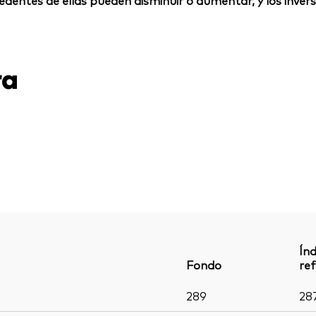
rocedentes de ellas pueden disminuir o aumentar, y los inv
ra
Índ
Fondo
ref
289
28