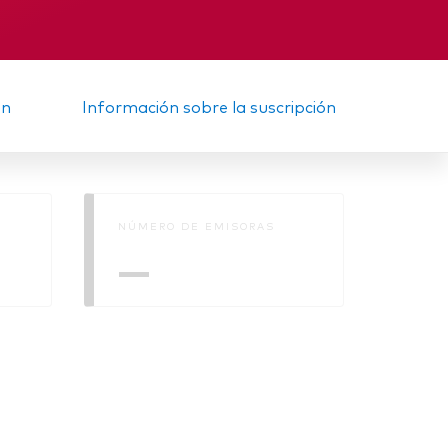
Informe provisional
ón
Información sobre la suscripción
NÚMERO DE EMISORAS
—