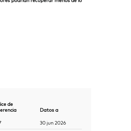
ersores podrían recuperar menos de lo
ice de
erencia
Datos a
7
30 jun 2026