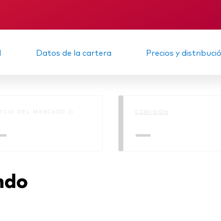
Multiactivos
KID
Memorando
LifeStrategy
d
Datos de la cartera
Precios y distribuci
ECIO DEL MERCADO ()
COMISIÓN
—
—
ndo