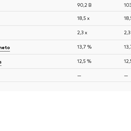
90,2
B
10
18,5
x
18
2,3
x
2,
13,7 %
13
 neto
12,5 %
12
s
—
—