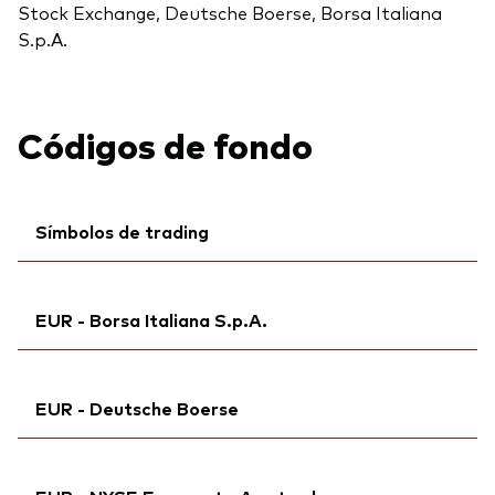
Stock Exchange, Deutsche Boerse, Borsa Italiana
S.p.A.
Códigos de fondo
Símbolos de trading
Ticker iNav Bloomberg:
IV3NAEUR
EUR - Borsa Italiana S.p.A.
Bloomberg:
V3NA NA
Ticker de cotización:
V3NA
Ticker iNav Bloomberg:
IV3NAEUR
ISIN:
IE000O58J820
EUR - Deutsche Boerse
Ticker de cotización:
V3NA
ID MEX:
VRAABZ
Bloomberg:
V3NA IM
Reuters:
Ticker iNav Bloomberg:
V3NA.AS
IV3NAEUR
ISIN:
IE000O58J820