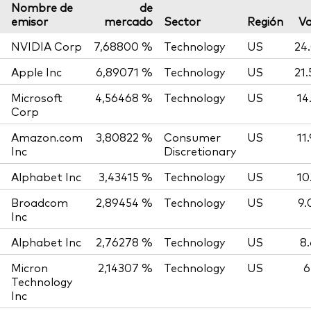
Nombre de
de
emisor
mercado
Sector
Región
Va
NVIDIA Corp
7,68800 %
Technology
US
24
Apple Inc
6,89071 %
Technology
US
21
Microsoft
4,56468 %
Technology
US
14
Corp
Amazon.com
3,80822 %
Consumer
US
11
Inc
Discretionary
Alphabet Inc
3,43415 %
Technology
US
10
Broadcom
2,89454 %
Technology
US
9.
Inc
Alphabet Inc
2,76278 %
Technology
US
8
Micron
2,14307 %
Technology
US
6
Technology
Inc