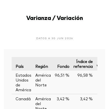
Varianza / Variación
DATOS A 30 JUN 2026
Índice de
País
Región
Fondo
referencia
Varian
Estados
América
96,51 %
96,58 %
-0,07
Unidos
del
de
Norte
América
Canadá
América
3,42 %
3,42 %
0,00
del
Norte