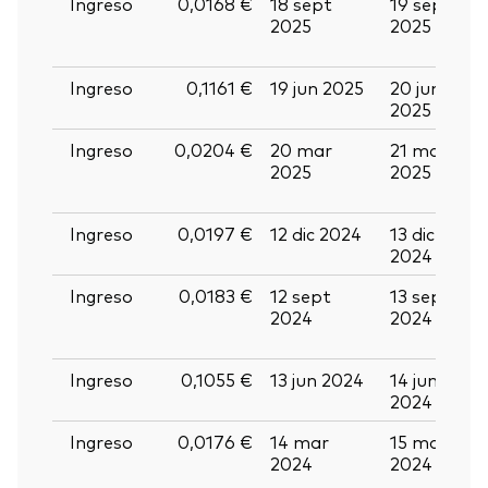
Ingreso
0,0168 €
18 sept
19 sept
0
2025
2025
o
2
Ingreso
0,1161 €
19 jun 2025
20 jun
0
2025
2
Ingreso
0,0204 €
20 mar
21 mar
0
2025
2025
a
2
Ingreso
0,0197 €
12 dic 2024
13 dic
2
2024
2
Ingreso
0,0183 €
12 sept
13 sept
2
2024
2024
s
2
Ingreso
0,1055 €
13 jun 2024
14 jun
2
2024
2
Ingreso
0,0176 €
14 mar
15 mar
2
2024
2024
m
2