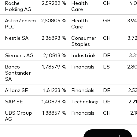
Roche
2,59282 %
Health
CH
4.0
Holding AG
Care
AstraZeneca
2,50805 %
Health
GB
3.9
PLC
Care
Nestle SA
2,36893 %
Consumer
CH
3.7
Staples
Siemens AG
2,10813 %
Industrials
DE
3.3
Banco
1,78579 %
Financials
ES
2.8
Santander
SA
Allianz SE
1,61233 %
Financials
DE
2.5
SAP SE
1,40873 %
Technology
DE
2.2
UBS Group
1,38857 %
Financials
CH
2.
AG