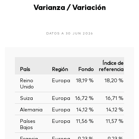
Varianza / Variación
DATOS A 30 JUN 2026
Índice de
País
Región
Fondo
referencia
Vari
Reino
Europa
18,19 %
18,20 %
-0
Unido
Suiza
Europa
16,72 %
16,71 %
0,
Alemania
Europa
14,12 %
14,12 %
0,
Países
Europa
11,56 %
11,57 %
-0
Bajos
Francia
Europa
9,23 %
9,23 %
0,