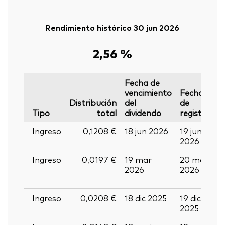
Rendimiento histórico 30 jun 2026
2,56 %
Fecha de
vencimiento
Fecha
F
Distribución
del
de
d
Tipo
total
dividendo
registro
p
Ingreso
0,1208 €
18 jun 2026
19 jun
01
2026
2
Ingreso
0,0197 €
19 mar
20 mar
0
2026
2026
a
2
Ingreso
0,0208 €
18 dic 2025
19 dic
3
2025
2