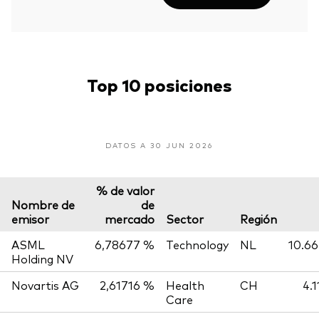
Top 10 posiciones
DATOS A 30 JUN 2026
% de valor
Nombre de
de
emisor
mercado
Sector
Región
ASML
6,78677 %
Technology
NL
10.66
Holding NV
Novartis AG
2,61716 %
Health
CH
4.
Care