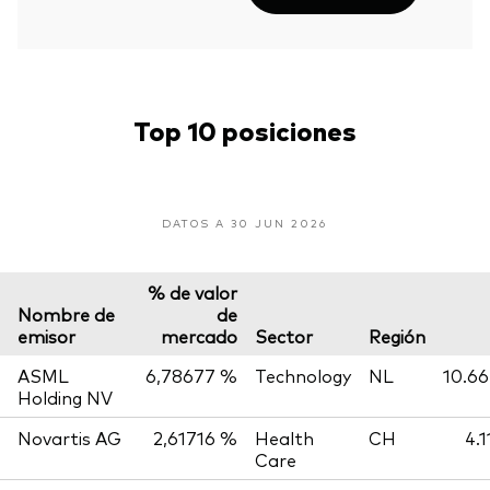
Top 10 posiciones
DATOS A 30 JUN 2026
% de valor
Nombre de
de
emisor
mercado
Sector
Región
ASML
6,78677 %
Technology
NL
10.66
Holding NV
Novartis AG
2,61716 %
Health
CH
4.
Care