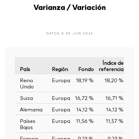
Varianza / Variación
DATOS A 30 JUN 2026
Índice de
País
Región
Fondo
referencia
Vari
Reino
Europa
18,19 %
18,20 %
-0
Unido
Suiza
Europa
16,72 %
16,71 %
0,
Alemania
Europa
14,12 %
14,12 %
0,
Países
Europa
11,56 %
11,57 %
-0
Bajos
Francia
Europa
9,23 %
9,23 %
0,