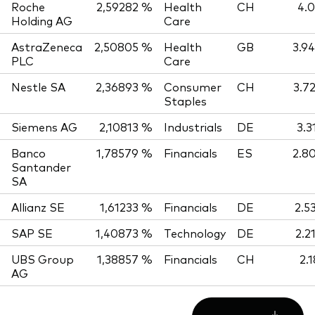
Roche
2,59282 %
Health
CH
4.0
Holding AG
Care
AstraZeneca
2,50805 %
Health
GB
3.9
PLC
Care
Nestle SA
2,36893 %
Consumer
CH
3.7
Staples
Siemens AG
2,10813 %
Industrials
DE
3.3
Banco
1,78579 %
Financials
ES
2.8
Santander
SA
Allianz SE
1,61233 %
Financials
DE
2.5
SAP SE
1,40873 %
Technology
DE
2.2
UBS Group
1,38857 %
Financials
CH
2.
AG